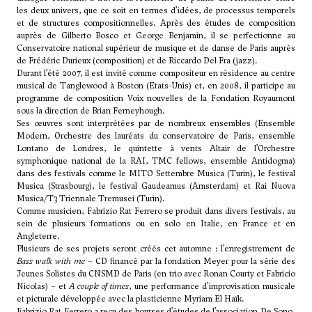
les deux univers, que ce soit en termes d’idées, de processus temporels
et de structures compositionnelles. Après des études de composition
auprès de Gilberto Bosco et
George Benjamin
, il se perfectionne au
Conservatoire national supérieur de musique et de danse de Paris auprès
de Frédéric Durieux (composition) et de Riccardo Del Fra (jazz).
Durant l’été 2007, il est invité comme compositeur en résidence au centre
musical de Tanglewood à Boston (Etats-Unis) et, en 2008, il participe au
programme de composition Voix nouvelles de la Fondation Royaumont
sous la direction de Brian Ferneyhough.
Ses œuvres sont interprétées par de nombreux ensembles (Ensemble
Modern, Orchestre des lauréats du conservatoire de Paris, ensemble
Lontano de Londres, le quintette à vents Altair de l’Orchestre
symphonique national de la RAI, TMC fellows, ensemble Antidogma)
dans des festivals comme le MITO Settembre Musica (Turin), le festival
Musica (Strasbourg), le festival Gaudeamus (Amsterdam) et Rai Nuova
Musica/T3 Triennale Tremusei (Turin).
Comme musicien, Fabrizio Rat Ferrero se produit dans divers festivals, au
sein de plusieurs formations ou en solo en Italie, en France et en
Angleterre.
Plusieurs de ses projets seront créés cet automne : l’enregistrement de
Bass walk with me
– CD financé par la fondation Meyer pour la série des
Jeunes Solistes du CNSMD de Paris (en trio avec Ronan Courty et Fabricio
Nicolas) – et
A couple of times
, une performance d’improvisation musicale
et picturale développée avec la plasticienne Myriam El Haïk.
Fabrizio Rat Ferrero a reçu des bourses d’études de l’association De Sono,