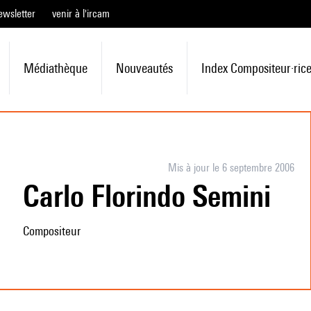
ewsletter
venir à l'ircam
Médiathèque
Nouveautés
Index Compositeur·ric
Mis à jour le 6 septembre 2006
Carlo Florindo Semini
Compositeur