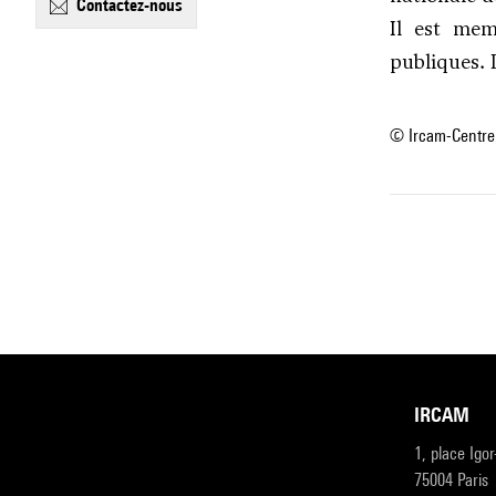
contactez-nous
Il est mem
publiques. 
© Ircam-Centre
IRCAM
1, place Igo
75004 Paris