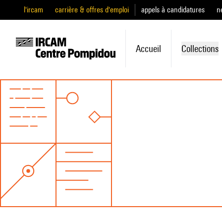
l'ircam
carrière & offres d'emploi
appels à candidatures
n
Accueil
Collections