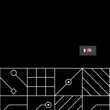
🇫🇷
FR