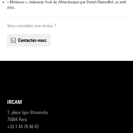
«
Métisser
», émission #116 de
Métaclassique
par David Christoffel, 21 avril
2021.
Vous constatez une erreur ?
contactez-nous
IRCAM
1, place Igor-Stravinsky
75004 Paris
+33 1 44 78 48 43