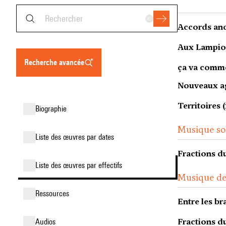
Accords anc
Aux Lampion
recherche avancée
ça va comm
Nouveaux ag
Territoires 
biographie
Musique sol
liste des œuvres par dates
Fractions du
liste des œuvres par effectifs
Musique d
ressources
Entre les br
Fractions du
audios