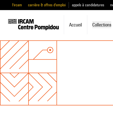
l'ircam
carrière & offres d'emploi
appels à candidatures
n
Accueil
Collections