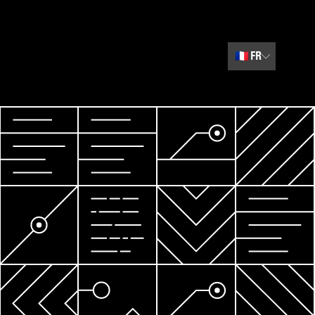
🇫🇷
FR