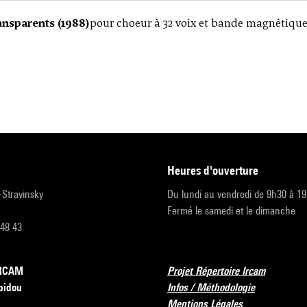
ansparents (1988)
pour choeur à 32 voix et bande magnétique,
heures d'ouverture
r-Stravinsky
Du lundi au vendredi de 9h30 à 1
Fermé le samedi et le dimanche
 48 43
’IRCAM
Projet Répertoire Ircam
pidou
Infos / Méthodologie
Mentions Légales