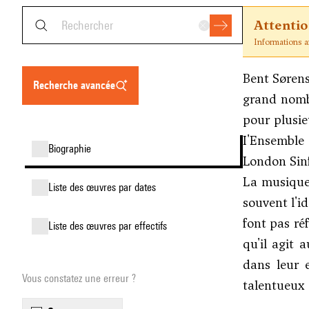
Attenti
Informations an
Bent Sørens
recherche avancée
grand nomb
pour plusie
I'Ensemble
biographie
London Sinf
La musique 
liste des œuvres par dates
souvent l'id
font pas ré
liste des œuvres par effectifs
qu'il agit 
dans leur e
Vous constatez une erreur ?
talentueux 