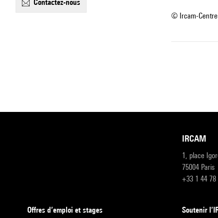
contactez-nous
© Ircam-Centre
IRCAM
1, place Igo
75004 Paris
+33 1 44 78
Offres d’emploi et stages
Soutenir l