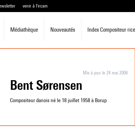
ewsletter
venir à l'ircam
Médiathèque
Nouveautés
Index Compositeur·ric
Mis à jour le 24 mai 2006
Bent Sørensen
Compositeur danois né le 18 juillet 1958 à Borup