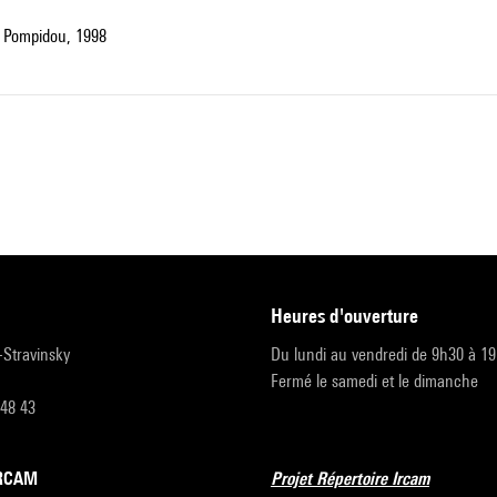
 Pompidou, 1998
heures d'ouverture
r-Stravinsky
Du lundi au vendredi de 9h30 à 1
Fermé le samedi et le dimanche
 48 43
’IRCAM
Projet Répertoire Ircam