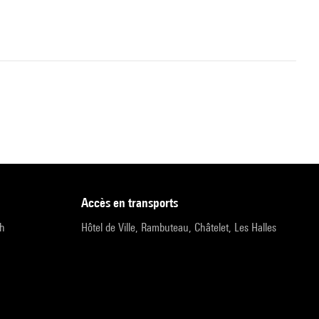
accès en transports
9h
Hôtel de Ville, Rambuteau, Châtelet, Les Halles