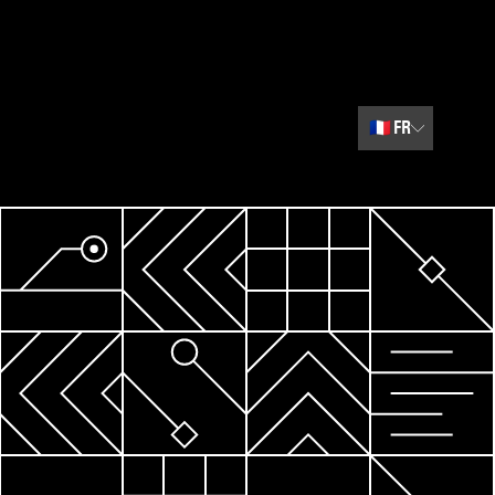
🇫🇷
FR