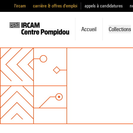
l'ircam
carrière & offres d'emploi
appels à candidatures
n
Accueil
Collections