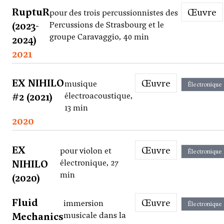
RuptuR
Œuvre
pour des trois percussionnistes des
(2023-
Percussions de Strasbourg et le
groupe Caravaggio, 40 min
2024)
2021
EX NIHILO
Œuvre
musique
Électronique
#2 (2021)
électroacoustique,
13 min
2020
EX
Œuvre
pour violon et
Électronique
NIHILO
électronique, 27
min
(2020)
Fluid
Œuvre
immersion
Électronique
Mechanics
musicale dans la