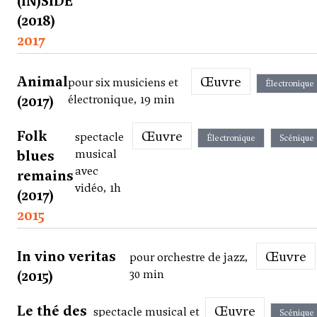
(IN)SIDE
(2018)
2017
Animal
Œuvre
pour six musiciens et
Électronique
(2017)
électronique, 19 min
Folk
Œuvre
spectacle
Électronique
Scénique
blues
musical
avec
remains
vidéo, 1h
(2017)
2015
In vino veritas
Œuvre
pour orchestre de jazz,
(2015)
30 min
Le thé des
Œuvre
spectacle musical et
Scénique