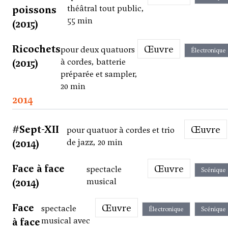
poissons
théâtral tout public,
55 min
(2015)
Ricochets
Œuvre
pour deux quatuors
Électronique
(2015)
à cordes, batterie
préparée et sampler,
20 min
2014
#Sept-XII
Œuvre
pour quatuor à cordes et trio
(2014)
de jazz, 20 min
Face à face
Œuvre
spectacle
Scénique
(2014)
musical
Face
Œuvre
spectacle
Électronique
Scénique
à face
musical avec