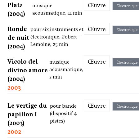
Platz
Œuvre
musique
Électronique
(2004)
acousmatique, 11 min
Ronde
Œuvre
pour six instruments et
Électronique
de nuit
électronique, Jobert -
Lemoine, 25 min
(2004)
Vicolo del
Œuvre
musique
Électronique
divino amore
acousmatique,
2 min
(2004)
2003
Le vertige du
Œuvre
pour bande
Électronique
papillon I
(dispositif 4
pistes)
(2003)
2002