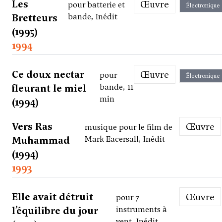
Les
Œuvre
pour batterie et
Électronique
Bretteurs
bande, Inédit
(1995)
1994
Ce doux nectar
Œuvre
pour
Électronique
fleurant le miel
bande, 11
min
(1994)
Vers Ras
Œuvre
musique pour le film de
Muhammad
Mark Eacersall, Inédit
(1994)
1993
Elle avait détruit
Œuvre
pour 7
l’équilibre du jour
instruments à
vent, Inédit