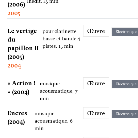
Inédit, 25 min
(2006)
2005
Le vertige
Œuvre
pour clarinette
Électronique
du
basse et bande 4
pistes, 15 min
papillon II
(2005)
2004
« Action !
Œuvre
musique
Électronique
» (2004)
acousmatique, 7
min
Encres
Œuvre
musique
Électronique
(2004)
acousmatique, 6
min