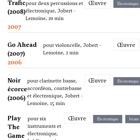
Trafic
Œuvre
pour deux percussions et
Électronique
(2008)
électronique, Jobert -
Lemoine, 20 min
2007
Go Ahead
Œuvre
pour violoncelle, Jobert -
(2007)
Lemoine, 2 min
2006
Noir
Œuvre
pour clarinette basse,
Électronique
écorce
accordéon, contrebasse
et électronique, Jobert -
(2006)
Lemoine, 15 min
Play
Œuvre
pour six
Électronique
Ircam
The
instruments et
électronique,
Game