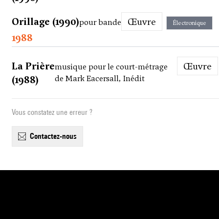
Orillage (1990)
Œuvre
pour bande
Électronique
1988
La Prière
Œuvre
musique pour le court-métrage
(1988)
de Mark Eacersall, Inédit
Vous constatez une erreur ?
contactez-nous