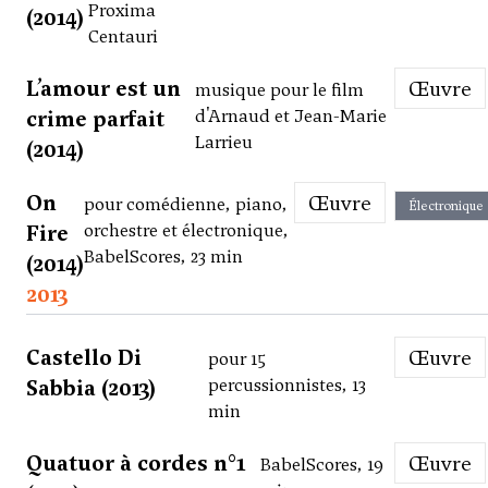
Proxima
(2014)
Centauri
L’amour est un
Œuvre
musique pour le film
crime parfait
d'Arnaud et Jean-Marie
Larrieu
(2014)
On
Œuvre
pour comédienne, piano,
Électronique
Fire
orchestre et électronique,
BabelScores, 23 min
(2014)
2013
Castello Di
Œuvre
pour 15
Sabbia (2013)
percussionnistes, 13
min
Quatuor à cordes n°1
Œuvre
BabelScores, 19