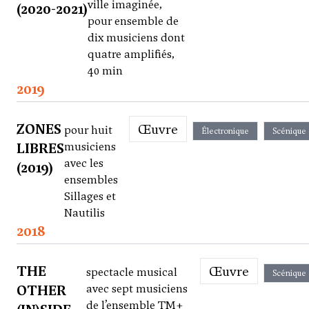
ville imaginée,
(2020-2021)
pour ensemble de
dix musiciens dont
quatre amplifiés,
40 min
2019
ZONES
Œuvre
pour huit
Électronique
Scénique
LIBRES
musiciens
avec les
(2019)
ensembles
Sillages et
Nautilis
2018
THE
Œuvre
spectacle musical
Scénique
OTHER
avec sept musiciens
de l’ensemble TM+