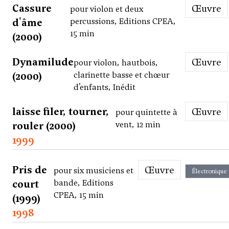
Cassure
Œuvre
pour violon et deux
d'âme
percussions, Editions CPEA,
15 min
(2000)
Dynamilude
Œuvre
pour violon, hautbois,
(2000)
clarinette basse et chœur
d’enfants, Inédit
laisse filer, tourner,
Œuvre
pour quintette à
rouler (2000)
vent, 12 min
1999
Pris de
Œuvre
pour six musiciens et
Électronique
court
bande, Editions
CPEA, 15 min
(1999)
1998