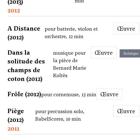
(2013)
min
2012
A Distance
Œuvre
pour batterie, violon et
(2012)
orchestre, 12 min
Dans la
Œuvre
musique pour
Scénique
solitude des
la pièce de
Bernard Marie
champs de
Koltès
coton (2012)
Frôle (2012)
Œuvre
pour cornemuse, 13 min
Piège
Œuvre
pour percussion solo,
(2012)
BabelScores, 10 min
2011