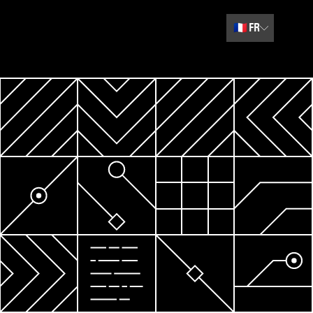
🇫🇷
FR