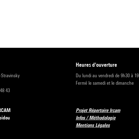
heures d'ouverture
r-Stravinsky
Du lundi au vendredi de 9h30 à 1
Fermé le samedi et le dimanche
 48 43
’IRCAM
Projet Répertoire Ircam
pidou
Infos / Méthodologie
Mentions Légales