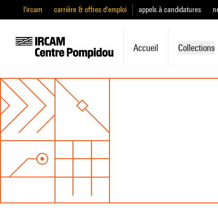
l'ircam
carrière & offres d'emploi
appels à candidatures
n
Accueil
Collections