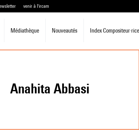
ewsletter
venir à l'ircam
Médiathèque
Nouveautés
Index Compositeur·ric
Anahita Abbasi