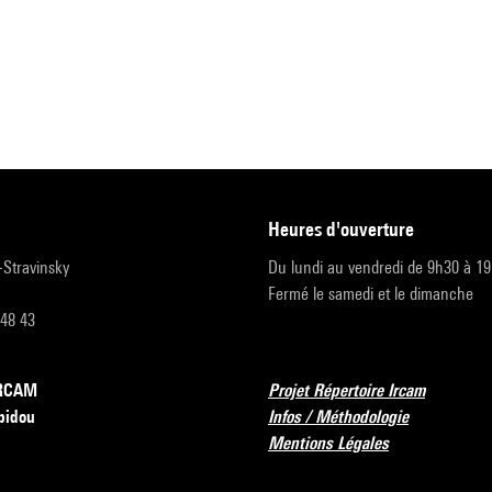
heures d'ouverture
r-Stravinsky
Du lundi au vendredi de 9h30 à 1
Fermé le samedi et le dimanche
 48 43
’IRCAM
Projet Répertoire Ircam
pidou
Infos / Méthodologie
Mentions Légales