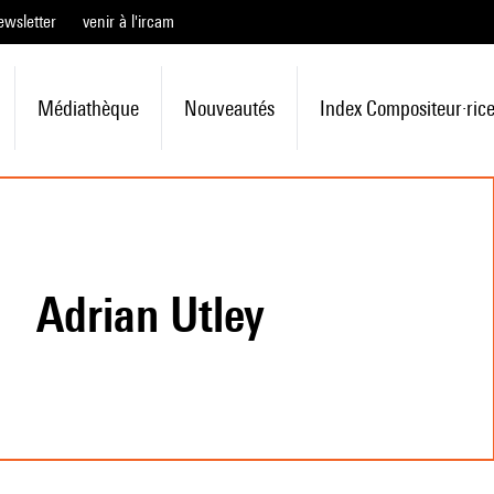
ewsletter
venir à l'ircam
Médiathèque
Nouveautés
Index Compositeur·ric
Adrian Utley