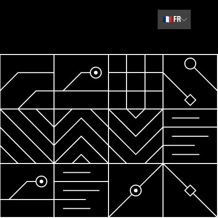
🇫🇷
FR