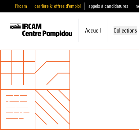
l'ircam
carrière & offres d'emploi
appels à candidatures
n
Accueil
Collections