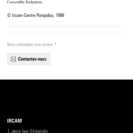
l'ensemble Endymion.
© Ircam-Centre Pompidou, 1998
Vous constatez une erreur ?
contactez-nous
IRCAM
1, place Igor-Stravinsky