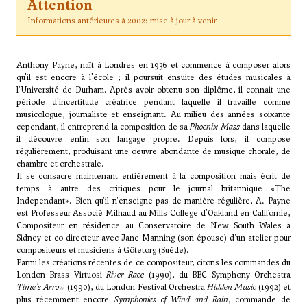
Attention
Informations antérieures à 2002: mise à jour à venir
Anthony Payne, naît à Londres en 1936 et commence à composer alors
qu'il est encore à l'école ; il poursuit ensuite des études musicales à
l'Université de Durham. Après avoir obtenu son diplôme, il connait une
période d'incertitude créatrice pendant laquelle il travaille comme
musicologue, journaliste et enseignant. Au milieu des années soixante
cependant, il entreprend la composition de sa
Phoenix Mass
dans laquelle
il découvre enfin son langage propre. Depuis lors, il compose
régulièrement, produisant une oeuvre abondante de musique chorale, de
chambre et orchestrale.
Il se consacre maintenant entièrement à la composition mais écrit de
temps à autre des critiques pour le journal britannique «The
Independant». Bien qu'il n'enseigne pas de manière régulière, A. Payne
est Professeur Associé Milhaud au Mills College d'Oakland en Californie,
Compositeur en résidence au Conservatoire de New South Wales à
Sidney et co-directeur avec Jane Manning (son épouse) d'un atelier pour
compositeurs et musiciens à Götetorg (Suède).
Parmi les créations récentes de ce compositeur, citons les commandes du
London Brass Virtuosi
River
Race
(1990), du BBC Symphony Orchestra
Time's Arrow
(1990), du London Festival Orchestra
Hidden Music
(1992) et
plus récemment encore
Symphonies of Wind and Rain
, commande de