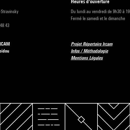
heures d'ouverture
r-Stravinsky
Du lundi au vendredi de 9h30 à 1
Fermé le samedi et le dimanche
 48 43
’IRCAM
Projet Répertoire Ircam
pidou
Infos / Méthodologie
Mentions Légales