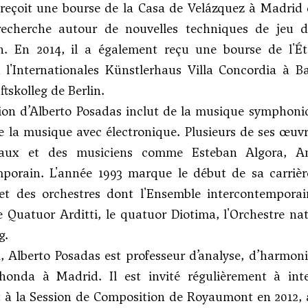
 reçoit une bourse de la Casa de Velázquez à Madrid 
recherche autour de nouvelles techniques de jeu 
n. En 2014, il a également reçu une bourse de l'Ét
à l'Internationales Künstlerhaus Villa Concordia à 
tskolleg de Berlin.
on d’Alberto Posadas inclut de la musique symphoniq
e la musique avec électronique. Plusieurs de ses œuv
onaux et des musiciens comme Esteban Algora, An
porain. L'année 1993 marque le début de sa carrière
t des orchestres dont l'Ensemble intercontemporain,
 Quatuor Arditti, le quatuor Diotima, l'Orchestre na
g.
, Alberto Posadas est professeur d’analyse, d’harmo
onda à Madrid. Il est invité régulièrement à int
à la Session de Composition de Royaumont en 2012, a