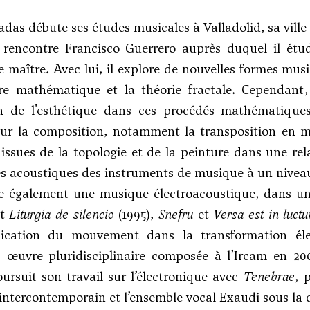
adas débute ses études musicales à Valladolid, sa ville
l rencontre
Francisco Guerrero
auprès duquel il étud
 maître. Avec lui, il explore de nouvelles formes musi
re mathématique et la théorie fractale. Cependant,
ion de l'esthétique dans ces procédés mathématique
ur la composition, notamment la transposition en mu
issues de la topologie et de la peinture dans une rela
 acoustiques des instruments de musique à un nivea
pe également une musique électroacoustique, dans un
nt
Liturgia de silencio
(1995),
Snefru
et
Versa est in luct
lication du mouvement dans la transformation él
, œuvre pluridisciplinaire composée à l’Ircam en 20
poursuit son travail sur l’électronique avec
Tenebrae
, 
intercontemporain et l’ensemble vocal Exaudi sous la d