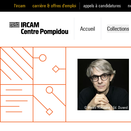
l'ircam
carrière & offres d'emploi
appels à candidatures
n
Accueil
Collections
© Harald Hoffmann / Ed. Durand