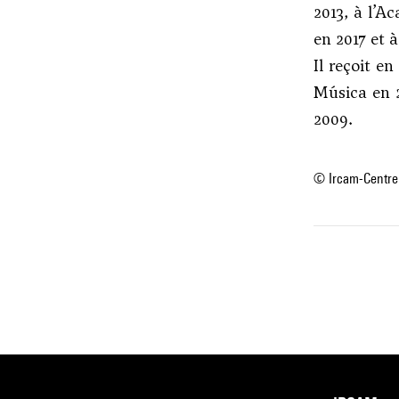
2013, à l’A
en 2017 et 
Il reçoit e
Música en 2
2009.
© Ircam-Centre