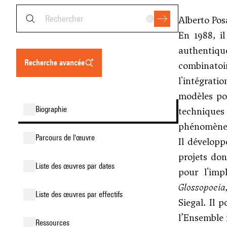
Alberto Pos
En 1988, i
authentique
recherche avancée
combinatoi
l'intégrat
modèles po
biographie
techniques 
phénomènes
parcours de l'œuvre
Il dévelop
projets do
liste des œuvres par dates
pour l'imp
Glossopoeia
liste des œuvres par effectifs
Siegal. Il 
l’Ensemble 
ressources