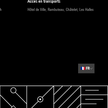
accès en transports
9h
Hôtel de Ville, Rambuteau, Châtelet, Les Halles
🇫🇷
FR