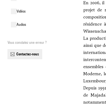
En 2006, il
projet de 
vidéos
compositio
résidence 
audios
Wissenschaf
La producti
Vous constatez une erreur ?
ainsi que d
internati
contactez-nous
intercontem
ensembles e
Moderne, le
Luxembour
Depuis 1991
de Majadah
notamment 