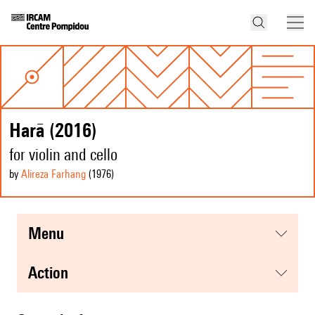
Harā (2016)
for violin and cello
by
Alireza Farhang
(1976
)
menu
action