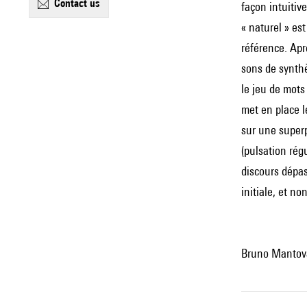
contact us
façon intuitiv
« naturel » es
référence. Ap
sons de synthè
le jeu de mots
met en place l
sur une superp
(pulsation rég
discours dépas
initiale, et n
Bruno Mantova