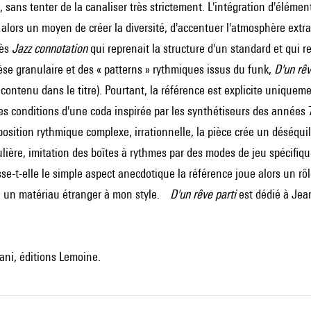
e, sans tenter de la canaliser très strictement. L'intégration d'élém
t alors un moyen de créer la diversité, d'accentuer l'atmosphère extr
rès
Jazz connotation
qui reprenait la structure d'un standard et qui r
se granulaire et des « patterns » rythmiques issus du funk,
D'un rêv
 contenu dans le titre). Pourtant, la référence est explicite uniquem
es conditions d'une coda inspirée par les synthétiseurs des années 7
osition rythmique complexe, irrationnelle, la pièce crée un déséquil
ulière, imitation des boîtes à rythmes par des modes de jeu spécifiqu
se-t-elle le simple aspect anecdotique la référence joue alors un rô
on un matériau étranger à mon style.
D'un rêve parti
est dédié à Jea
ni, éditions Lemoine.