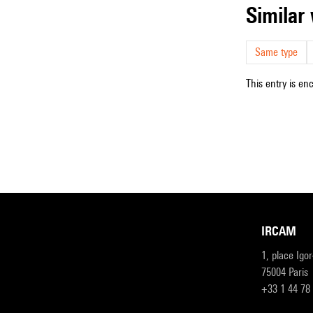
simila
Same type
This entry is en
IRCAM
1, place Igo
75004 Paris
+33 1 44 78