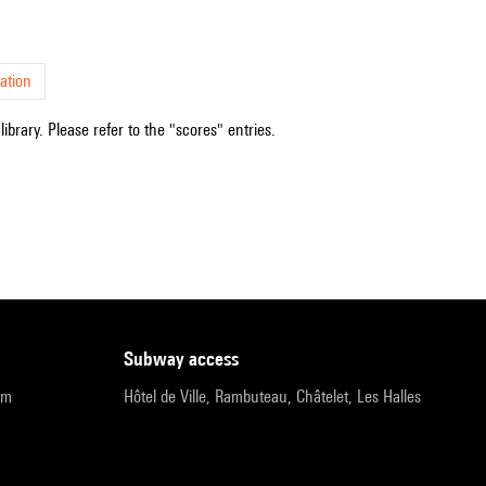
ation
ibrary. Please refer to the "scores" entries.
subway access
pm
Hôtel de Ville, Rambuteau, Châtelet, Les Halles