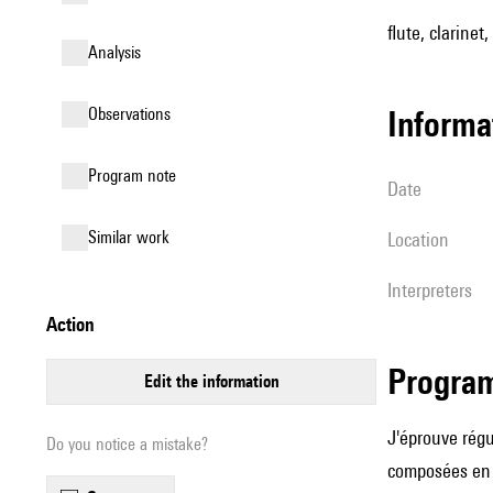
flute, clarinet,
analysis
observations
informa
Program note
date
similar work
location
interpreters
action
Progra
edit the information
J'éprouve régu
Do you notice a mistake?
composées en q