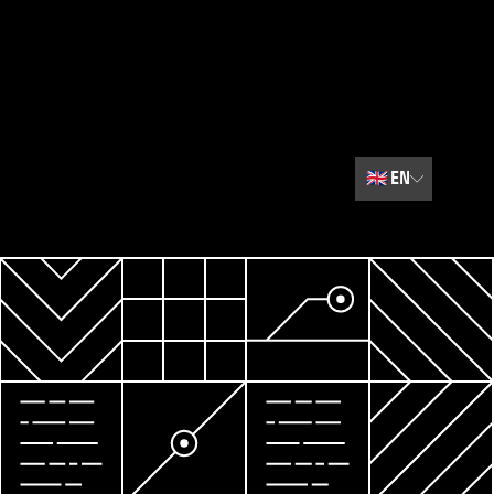
🇬🇧
EN