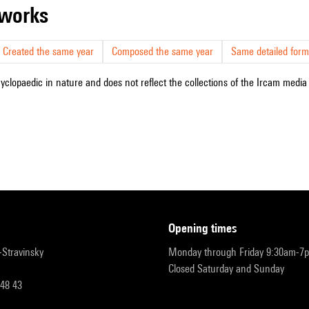
r works
Created the same year
Composed the same year
Same detailed form
cyclopaedic in nature and does not reflect the collections of the Ircam media l
opening times
r-Stravinsky
Monday through Friday 9:30am-7
Closed Saturday and Sunday
 48 43