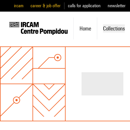
ircam
career & job offer
calls for application
newsletter
Home
Collections