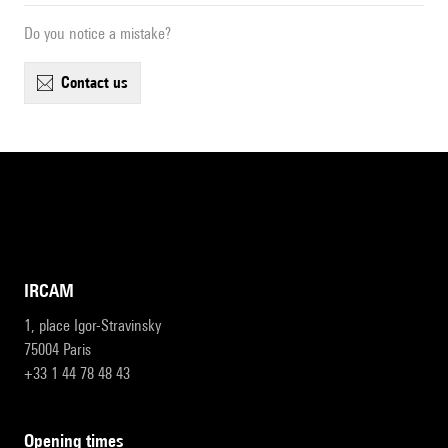
Do you notice a mistake?
contact us
IRCAM
1, place Igor-Stravinsky
75004 Paris
+33 1 44 78 48 43
opening times