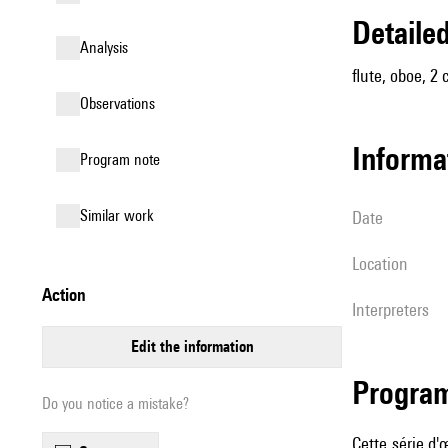
detail
analysis
flute, oboe, 2 
observations
informa
Program note
similar work
date
location
action
interpreters
edit the information
Progra
Do you notice a mistake?
Cette série d'