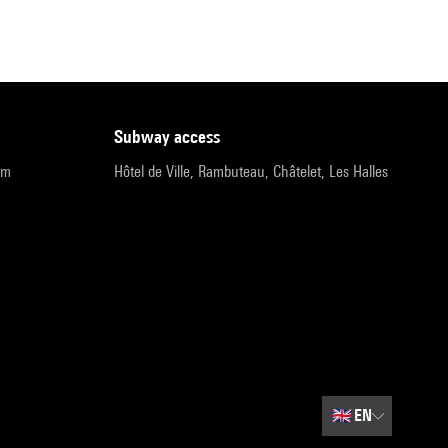
subway access
pm
Hôtel de Ville, Rambuteau, Châtelet, Les Halles
🇬🇧
EN