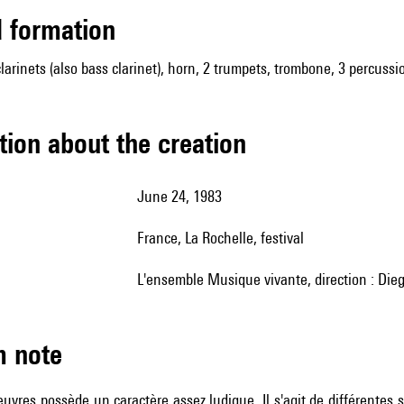
ed formation
clarinets (also bass clarinet), horn, 2 trumpets, trombone, 3 percussion
tion about the creation
June 24, 1983
France, La Rochelle, festival
l'ensemble Musique vivante, direction : Di
m note
œuvres possède un caractère assez ludique. Il s'agit de différentes