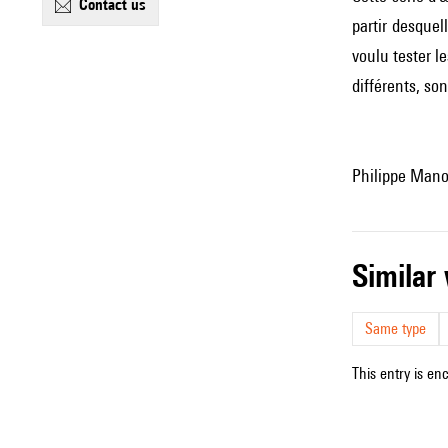
contact us
partir desquel
voulu tester l
différents, so
Philippe Manou
simila
Same type
This entry is en