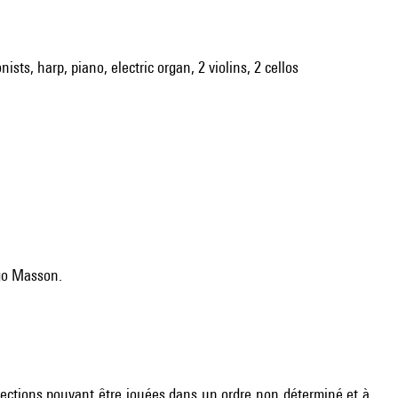
ists, harp, piano, electric organ, 2 violins, 2 cellos
ego Masson.
 sections pouvant être jouées dans un ordre non déterminé et à