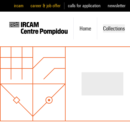
ircam
career & job offer
calls for application
newsletter
Home
Collections