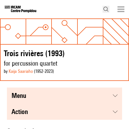
Trois rivières (1993)
for percussion quartet
by
Kaija Saariaho
(1952
-2023
)
menu
action