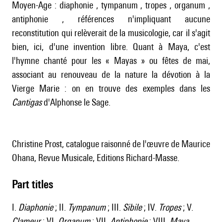
Moyen-Age : diaphonie , tympanum , tropes , organum ,
antiphonie , références n'impliquant aucune
reconstitution qui relèverait de la musicologie, car il s'agit
bien, ici, d'une invention libre. Quant à Maya, c'est
l'hymne chanté pour les « Mayas » ou fêtes de mai,
associant au renouveau de la nature la dévotion à la
Vierge Marie : on en trouve des exemples dans les
Cantigas
d'Alphonse le Sage.
Christine Prost, catalogue raisonné de l'œuvre de Maurice
Ohana, Revue Musicale, Editions Richard-Masse.
Part titles
I.
Diaphonie
; II.
Tympanum
; III.
Sibile
; IV.
Tropes
; V.
Clameur
; VI.
Organum
; VII.
Antiphonie
; VIII.
Maya
.