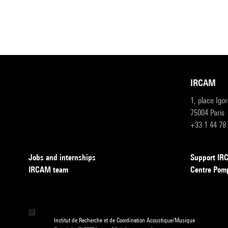
IRCAM
1, place Igo
75004 Paris
+33 1 44 78
Jobs and internships
Support I
IRCAM team
Centre Pom
Institut de Recherche et de Coordination Acoustique/Musique