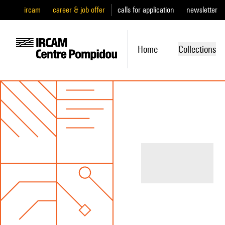
ircam
career & job offer
calls for application
newsletter
Home
Collections