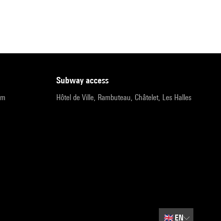
subway access
pm
Hôtel de Ville, Rambuteau, Châtelet, Les Halles
🇬🇧
EN