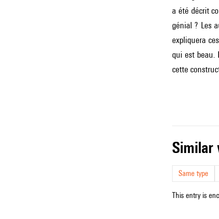
a été décrit c
génial ? Les a
expliquera ces
qui est beau. 
cette construc
simila
Same type
This entry is en