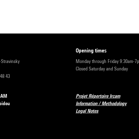
opening times
r-Stravinsky
Monday through Friday 9:30am-7
Closed Saturday and Sunday
 48 43
RCAM
Projet Répertoire Ircam
pidou
Information / Methodology
Legal Notes