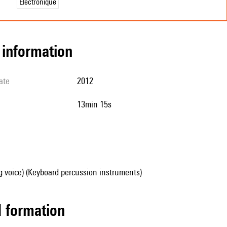
Électronique
l information
ate
2012
13min 15s
g voice) (Keyboard percussion instruments)
ed formation