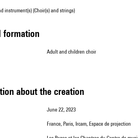
d instrument(s) (Choir(s) and strings)
ed formation
adult and children choir
tion about the creation
June 22, 2023
France, Paris, Ircam, Espace de projection
Les Pages et les Chantres du Centre de musique baroque de Versailles ; Fabien Armengaud, Clément