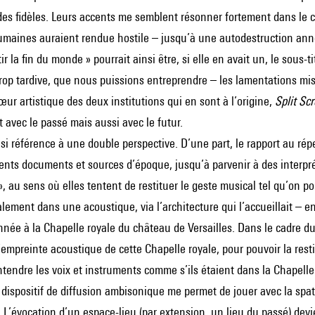
es fidèles. Leurs accents me semblent résonner fortement dans le con
maines auraient rendue hostile – jusqu’à une autodestruction anno
tir la fin du monde » pourrait ainsi être, si elle en avait un, le sous-t
trop tardive, que nous puissions entreprendre – les lamentations mis
cœur artistique des deux institutions qui en sont à l’origine,
Split Sc
avec le passé mais aussi avec le futur.
insi référence à une double perspective. D’une part, le rapport au rép
érents documents et sources d’époque, jusqu’à parvenir à des interpré
 au sens où elles tentent de restituer le geste musical tel qu’on po
galement dans une acoustique, via l’architecture qui l’accueillait – 
onnée à la Chapelle royale du château de Versailles. Dans le cadre d
’empreinte acoustique de cette Chapelle royale, pour pouvoir la resti
tendre les voix et instruments comme s’ils étaient dans la Chapelle
le dispositif de diffusion ambisonique me permet de jouer avec la spa
 L’évocation d’un espace-lieu (par extension, un lieu du passé) de