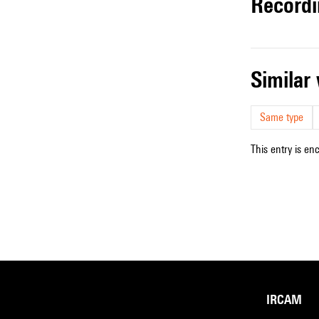
record
simila
Same type
This entry is en
IRCAM