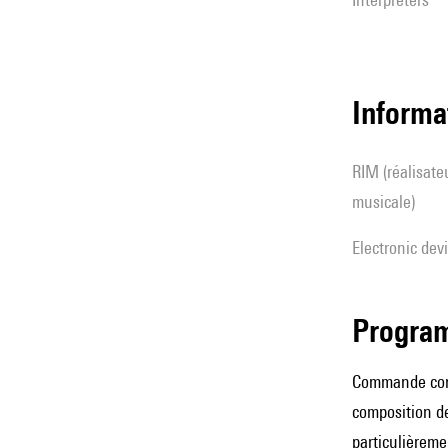
Informa
RIM (réalisateur(s) en informatique
musicale)
Electronic dev
Progra
Commande conjo
composition de
particulièreme