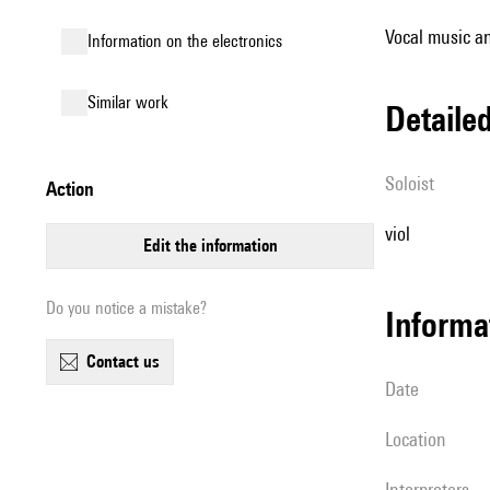
Vocal music an
Information on the electronics
similar work
detail
Soloist
action
viol
edit the information
Do you notice a mistake?
informa
contact us
date
location
interpreters