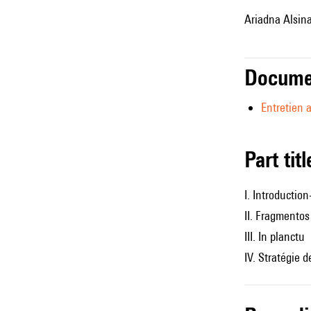
Ariadna Alsina
Docume
Entretien 
Part tit
I. Introductio
II. Fragmentos
III. In planctu
IV. Stratégie d