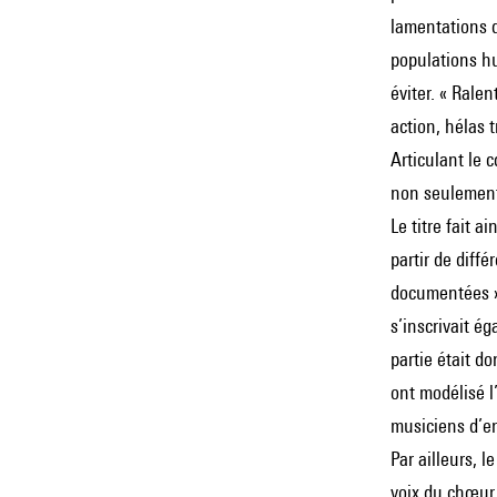
lamentations d
populations hu
éviter. « Ralen
action, hélas 
Articulant le 
non seulement 
Le titre fait a
partir de diff
documentées »,
s’inscrivait é
partie était d
ont modélisé l
musiciens d’en
Par ailleurs, 
voix du chœur.