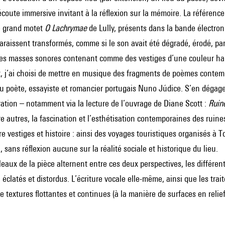
coute immersive invitant à la réflexion sur la mémoire. La référen
e grand motet
O Lachrymae
de Lully, présents dans la bande électron
raissent transformés, comme si le son avait été dégradé, érodé, par
des masses sonores contenant comme des vestiges d’une couleur h
, j’ai choisi de mettre en musique des fragments de poèmes contempo
u poète, essayiste et romancier portugais Nuno Júdice. S’en dégage é
ration – notamment via la lecture de l’ouvrage de Diane Scott :
Ruine
re autres, la fascination et l’esthétisation contemporaines des rui
re vestiges et histoire : ainsi des voyages touristiques organisés 
sans réflexion aucune sur la réalité sociale et historique du lieu.
leaux de la pièce alternent entre ces deux perspectives, les différe
clatés et distordus. L’écriture vocale elle-même, ainsi que les trait
 textures flottantes et continues (à la manière de surfaces en relief 