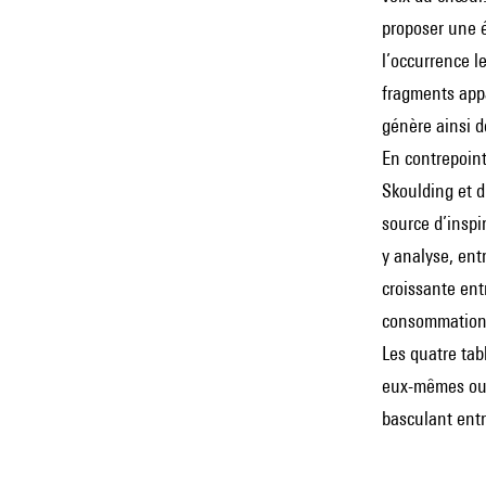
proposer une é
l’occurrence l
fragments appa
génère ainsi 
En contrepoint
Skoulding et d
source d’inspi
y analyse, ent
croissante ent
consommation, 
Les quatre tab
eux-mêmes ou é
basculant entre