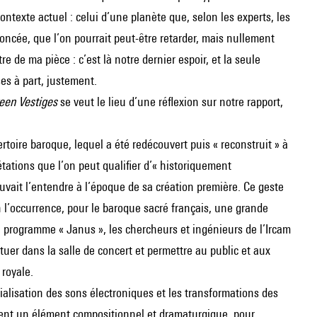
texte actuel : celui d’une planète que, selon les experts, les
ncée, que l’on pourrait peut-être retarder, mais nullement
itre de ma pièce : c’est là notre dernier espoir, et la seule
es à part, justement.
reen Vestiges
se veut le lieu d’une réflexion sur notre rapport,
ertoire baroque, lequel a été redécouvert puis « reconstruit » à
tations que l’on peut qualifier d’« historiquement
uvait l’entendre à l’époque de sa création première. Ce geste
en l’occurrence, pour le baroque sacré français, une grande
u programme « Janus », les chercheurs et ingénieurs de l’Ircam
tuer dans la salle de concert et permettre au public et aux
 royale.
tialisation des sons électroniques et les transformations des
vient un élément compositionnel et dramaturgique, pour