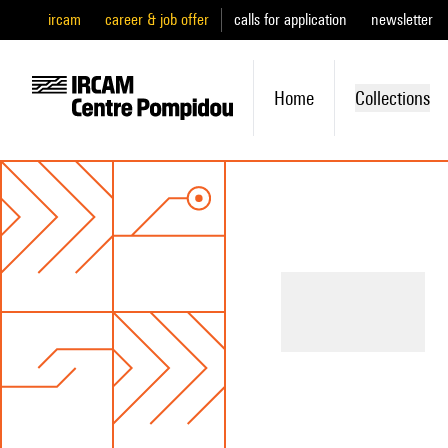
ircam
career & job offer
calls for application
newsletter
Home
Collections