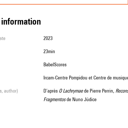
l information
ate
2023
23min
BabelScores
Ircam-Centre Pompidou et Centre de musique
ls, author)
d’après
O Lachrymae
de Pierre Perrin,
Recons
Fragmentos
de Nuno Júdice