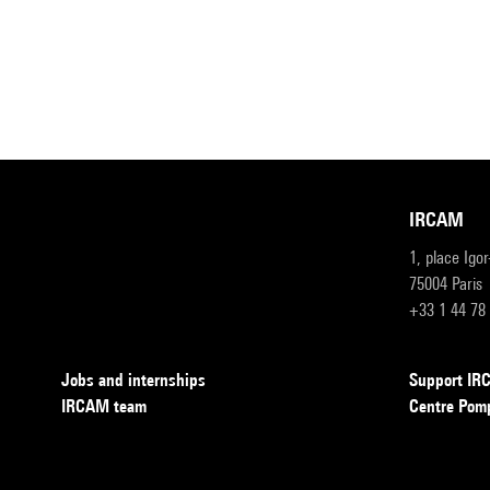
IRCAM
1, place Igo
75004 Paris
+33 1 44 78
Jobs and internships
Support I
IRCAM team
Centre Pom