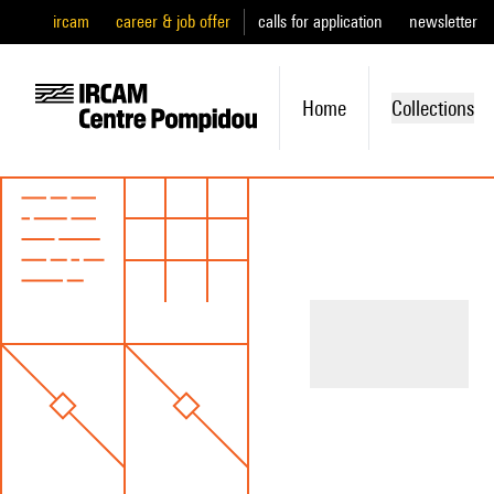
ircam
career & job offer
calls for application
newsletter
Home
Collections