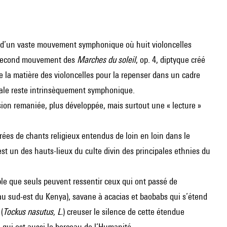
at d’un vaste mouvement symphonique où huit violoncelles
e second mouvement des
Marches du soleil
, op. 4, diptyque créé
e la matière des violoncelles pour la repenser dans un cadre
icale reste intrinsèquement symphonique.
sion remaniée, plus développée, mais surtout une « lecture »
irées de chants religieux entendus de loin en loin dans le
st un des hauts-lieux du culte divin des principales ethnies du
ble que seuls peuvent ressentir ceux qui ont passé de
u sud-est du Kenya), savane à acacias et baobabs qui s’étend
(
Tockus nasutus, L.
) creuser le silence de cette étendue
 qui est aussi le berceau de l’Humanité...