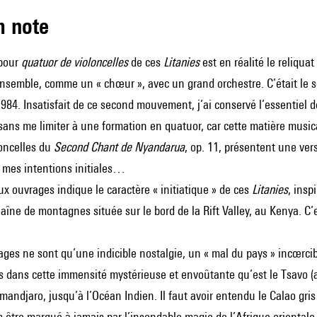
m note
 pour
quatuor de violoncelles
de ces
Litanies
est en réalité le reliqu
ensemble, comme un « chœur », avec un grand orchestre. C’était l
84. Insatisfait de ce second mouvement, j’ai conservé l’essentiel d
sans me limiter à une formation en quatuor, car cette matière mus
loncelles du
Second Chant de Nyandarua
, op. 11, présentent une ver
 mes intentions initiales…
eux ouvrages indique le caractère « initiatique » de ces
Litanies
, insp
îne de montagnes située sur le bord de la Rift Valley, au Kenya. C’e
ges ne sont qu’une indicible nostalgie, un « mal du pays » incœrci
dans cette immensité mystérieuse et envoûtante qu’est le Tsavo (a
mandjaro, jusqu’à l’Océan Indien. Il faut avoir entendu le Calao gris 
 être marqué à jamais par l’insondable magie de l’Afrique orientale,