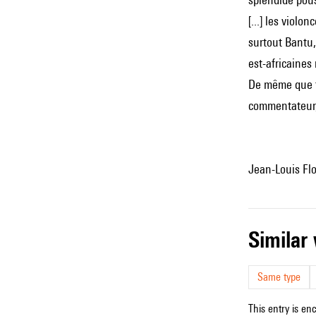
[...] les viol
surtout Bantu,
est-africaine
De même que to
commentateur, 
Jean-Louis Flor
simila
Same type
This entry is en