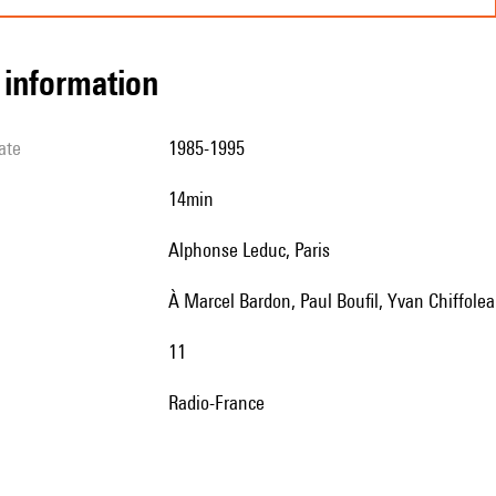
l information
ate
1985-1995
14min
Alphonse Leduc, Paris
à Marcel Bardon, Paul Boufil, Yvan Chiffole
11
Radio-France