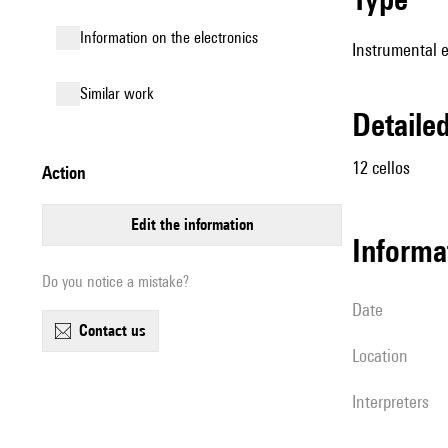
Information on the electronics
Instrumental 
similar work
detail
12 cellos
action
edit the information
informa
Do you notice a mistake?
date
contact us
location
interpreters