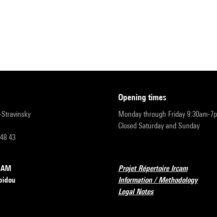
opening times
r-Stravinsky
Monday through Friday 9:30am-7
Closed Saturday and Sunday
 48 43
RCAM
Projet Répertoire Ircam
pidou
Information / Methodology
Legal Notes