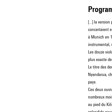
Progra
[...] la version
concertaient 
à Munich en 19
instrumental, 
Les douze vio
plus exacte de
Le titre des d
Nyandarua, cha
pays.
Ces deux ouvra
nombreux mois 
au pied du Kili
splendide pous