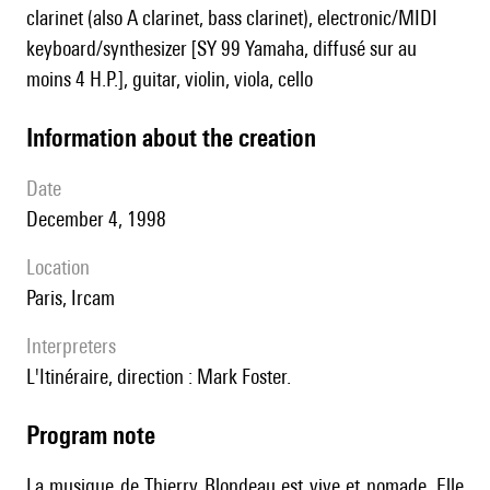
clarinet (also A clarinet, bass clarinet), electronic/MIDI
keyboard/synthesizer [SY 99 Yamaha, diffusé sur au
moins 4 H.P.], guitar, violin, viola, cello
information about the creation
date
December 4, 1998
location
Paris, Ircam
interpreters
l'Itinéraire, direction : Mark Foster.
Program note
La musique de Thierry Blondeau est vive et nomade. Elle