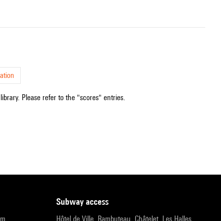
ation
ibrary. Please refer to the "scores" entries.
subway access
pm
Hôtel de Ville, Rambuteau, Châtelet, Les Halles