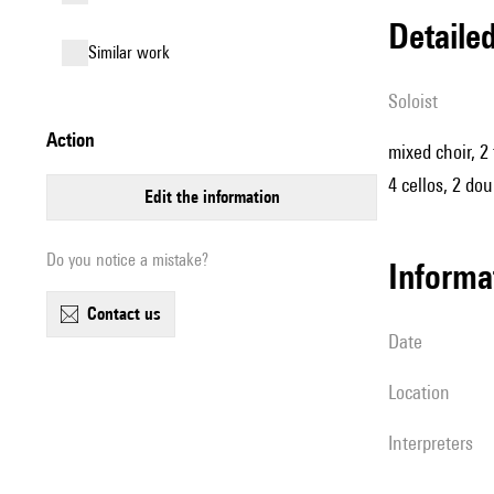
detail
similar work
Soloist
action
mixed choir, 2 
4 cellos, 2 do
edit the information
Do you notice a mistake?
informa
contact us
date
location
interpreters