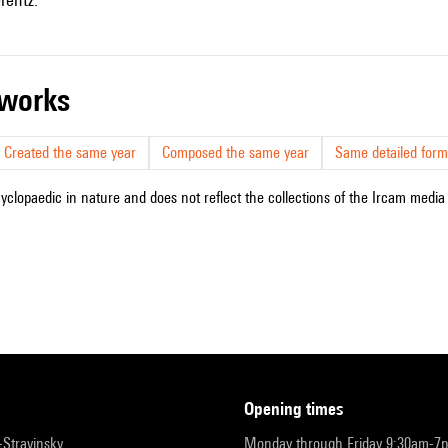
r works
Created the same year
Composed the same year
Same detailed form
cyclopaedic in nature and does not reflect the collections of the Ircam media l
opening times
r-Stravinsky
Monday through Friday 9:30am-7