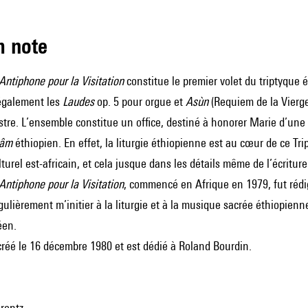
m note
Antiphone pour la Visitation
constitue le premier volet du triptyque é
également les
Laudes
op. 5 pour orgue et
Asùn
(Requiem de la Vierge
stre. L’ensemble constitue un office, destiné à honorer Marie d’une f
yâm
éthiopien. En effet, la liturgie éthiopienne est au cœur de ce Tr
lturel est-africain, et cela jusque dans les détails même de l’écriture [
Antiphone pour la Visitation
, commencé en Afrique en 1979, fut rédi
régulièrement m’initier à la liturgie et à la musique sacrée éthiopie
éen.
créé le 16 décembre 1980 et est dédié à Roland Bourdin.
rentz.