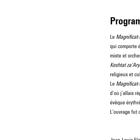
Progra
Le
Magnificat-
qui comporte 
mixte et orche
Keshtat za’Ar
religieux et cu
Le
Magnificat-
d’où j’allais 
évêque érythr
L’ouvrage fut 
Jean-Louis Flo