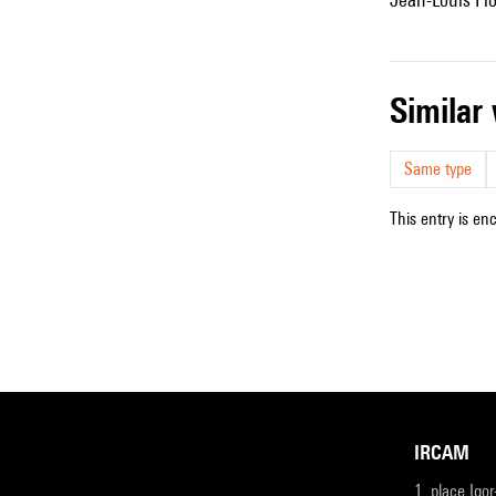
simila
Same type
This entry is en
IRCAM
1, place Igo