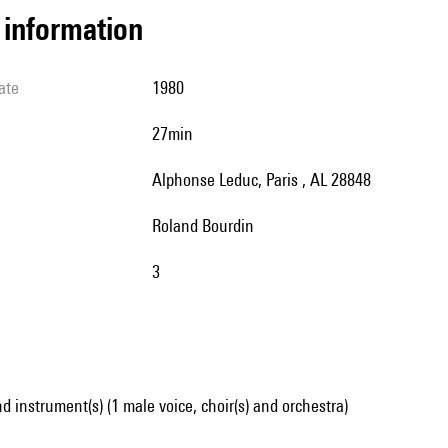
l information
ate
1980
27min
Alphonse Leduc, Paris , AL 28848
Roland Bourdin
3
d instrument(s) (1 male voice, choir(s) and orchestra)