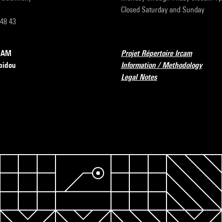
Closed Saturday and Sunday
 48 43
RCAM
Projet Répertoire Ircam
pidou
Information / Methodology
Legal Notes