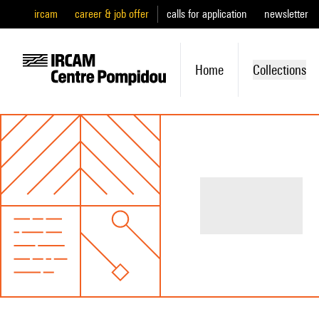
ircam
career & job offer
calls for application
newsletter
Home
Collections