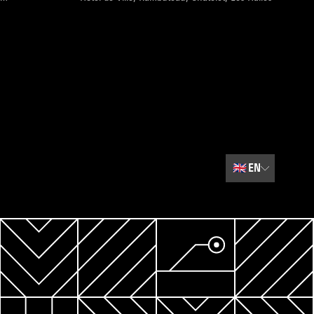
🇬🇧
EN