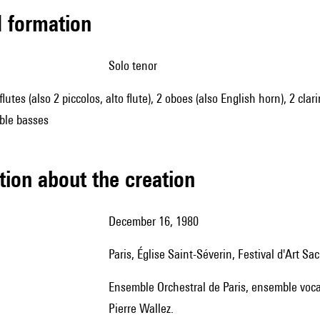
ed formation
solo tenor
flutes (also 2 piccolos, alto flute), 2 oboes (also English horn), 2 clar
uble basses
tion about the creation
December 16, 1980
Paris, Église Saint-Séverin, Festival d'Art Sac
Ensemble Orchestral de Paris, ensemble vocal Michel Piquemal, ténor : Christian Jean, direction : Jean-
Pierre Wallez.