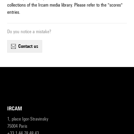
collections of the Ircam media library. Please refer to the "scores"
entries.
Do you notice a mistake?
contact us
IRCAM
1, place Igor-Stravinsky
75004 Paris
+33 1 44 78 48 43