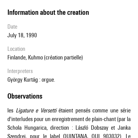
information about the creation
date
July 18, 1990
location
Finlande, Kuhmo (création partielle)
interpreters
György Kurtág : orgue.
observations
les
Ligature e Versetti
étaient pensés comme une série
d'interludes pour un enregistrement de plain-chant (par la
Schola Hungarica, direction : László Dobszay et Janka
Szendrei, pour le label QUINTANA, QUI 903032). Le