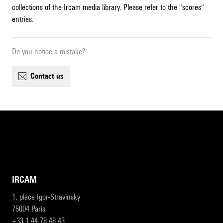
collections of the Ircam media library. Please refer to the "scores"
entries.
Do you notice a mistake?
contact us
IRCAM
1, place Igor-Stravinsky
75004 Paris
+33 1 44 78 48 43