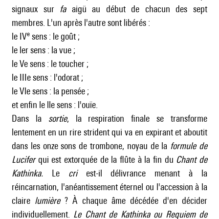
signaux sur
fa
aigü au début de chacun des sept
membres. L'un après l'autre sont libérés :
e
le IV
sens : le goût ;
le ler sens : la vue ;
le Ve sens : le toucher ;
le IIIe sens : l'odorat ;
le Vle sens : la pensée ;
et enfin le lle sens : l'ouïe.
Dans la
sortie
, la respiration finale se transforme
lentement en un rire strident qui va en expirant et aboutit
dans les onze sons de trombone, noyau de la
formule de
Lucifer
qui est extorquée de la flûte à la fin du
Chant de
Kathinka.
Le
cri
est-il délivrance menant à la
réincarnation, l'anéantissement éternel ou l'accession à la
claire
lumière
? À chaque âme décédée d'en décider
individuellement.
Le Chant de Kathinka ou Requiem de