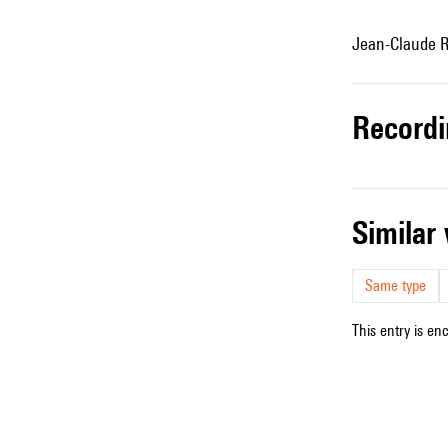
Jean-Claude R
record
simila
Same type
This entry is en