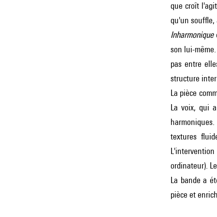
que croît l'ag
qu'un souffle,
Inharmonique
e
son lui-même. 
pas entre elle
structure inter
La pièce comm
La voix, qui a
harmoniques. 
textures flui
L'interventio
ordinateur). L
La bande a ét
pièce et enric