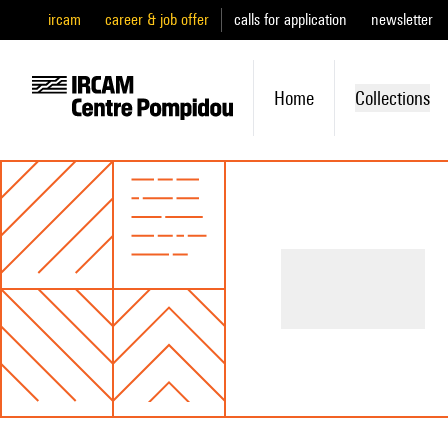
ircam
career & job offer
calls for application
newsletter
Home
Collections