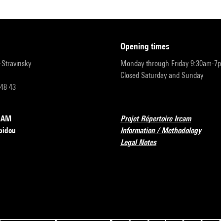
opening times
r-Stravinsky
Monday through Friday 9:30am-7
Closed Saturday and Sunday
 48 43
RCAM
Projet Répertoire Ircam
pidou
Information / Methodology
Legal Notes