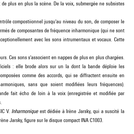
t de plus en plus la scène. De la voix, submergée ne subsistes
 contrôle compostiionnel jusqu'au niveau du son, de composer le
 formés de composantes de fréquence inharmonique (qui ne sont
exceptionellement avec les sons intrumentaux et vocaux. Cette
rs. Ces sons s'associent en nappes de plus en plus chargées.
ificiels : elle brode alors sur un la dont la bande déploie les
 composées comme des accords, qui se diffractent ensuite en
harmoniques, sans que soient modifiées leurs fréquences).
ande fait écho de loin à la voix (enregistrée et modifiée par
.
SIC V.
Inharmonique
est dédiée à Irène Jarsky, qui a suscité la
Irène Jarsky, figure sur le disque compact INA C1003.