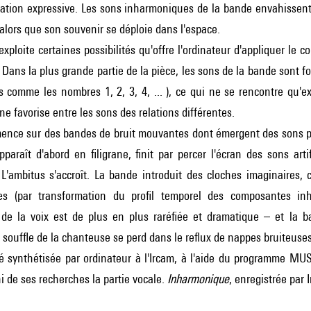
itation expressive. Les sons inharmoniques de la bande envahissen
 alors que son souvenir se déploie dans l'espace.
xploite certaines possibilités qu'offre l'ordinateur d'appliquer le
Dans la plus grande partie de la pièce, les sons de la bande sont
s comme les nombres 1, 2, 3, 4, ... ), ce qui ne se rencontre qu'
ne favorise entre les sons des relations différentes.
ence sur des bandes de bruit mouvantes dont émergent des sons pu
pparaît d'abord en filigrane, finit par percer l'écran des sons art
L'ambitus s'accroît. La bande introduit des cloches imaginaires,
des (par transformation du profil temporel des composantes in
n de la voix est de plus en plus raréfiée et dramatique – et la b
e souffle de la chanteuse se perd dans le reflux de nappes bruiteuses
é synthétisée par ordinateur à l'Ircam, à l'aide du programme MU
hi de ses recherches la partie vocale.
Inharmonique
, enregistrée par 