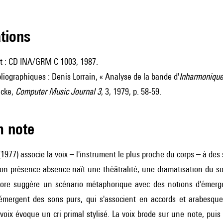
ations
t : CD INA/GRM C 1003, 1987.
liographiques : Denis Lorrain, « Analyse de la bande d'
Inharmoniqu
ecke,
Computer Music Journal 3
, 3, 1979, p. 58-59.
m note
1977) associe la voix – l'instrument le plus proche du corps – à des 
ion présence-absence naît une théâtralité, une dramatisation du son
nore suggère un scénario métaphorique avec des notions d'émerg
 émergent des sons purs, qui s'associent en accords et arabesq
 voix évoque un cri primal stylisé. La voix brode sur une note, puis