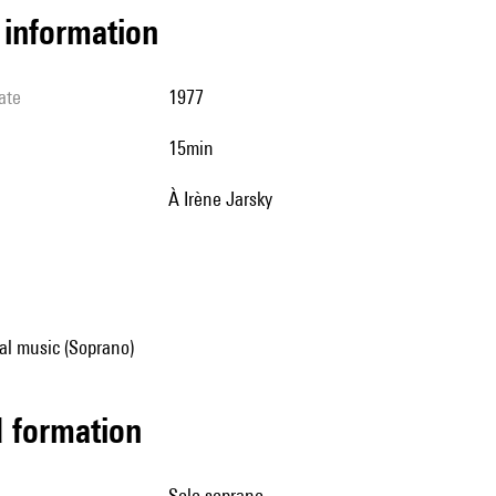
l information
ate
1977
15min
à Irène Jarsky
al music (Soprano)
ed formation
solo soprano