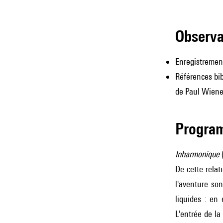
observ
Enregistremen
Références bib
de Paul Wien
Progra
Inharmonique
(
De cette relat
l'aventure so
liquides : en
L'entrée de la