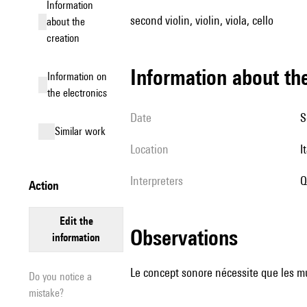
information
second violin, violin, viola, cello
about the
creation
information about th
Information on
the electronics
date
similar work
location
interpreters
action
edit the
observations
information
Le concept sonore nécessite que les mus
Do you notice a
mistake?