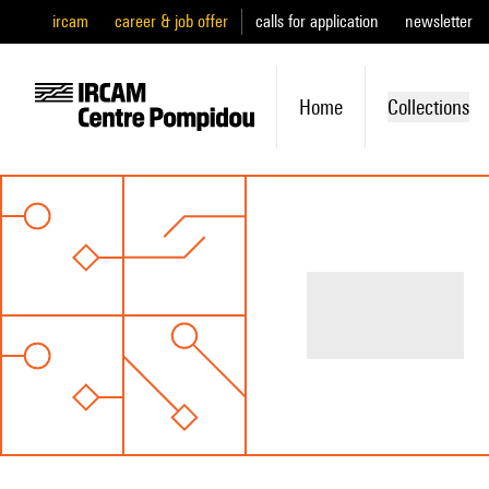
ircam
career & job offer
calls for application
newsletter
Home
Collections