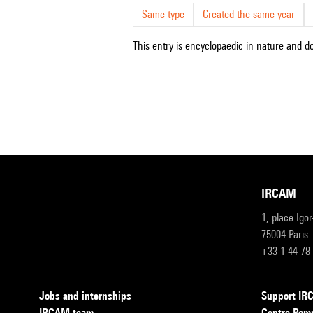
Same type
Created the same year
This entry is encyclopaedic in nature and doe
IRCAM
1, place Igo
75004 Paris
+33 1 44 78
Jobs and internships
Support I
IRCAM team
Centre Pom