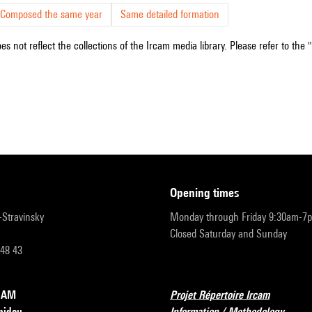
Composed the same year
Same detailed formation
s not reflect the collections of the Ircam media library. Please refer to the 
opening times
r-Stravinsky
Monday through Friday 9:30am-7
Closed Saturday and Sunday
 48 43
RCAM
Projet Répertoire Ircam
pidou
Information / Methodology