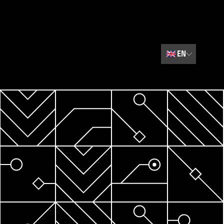
🇬🇧
EN