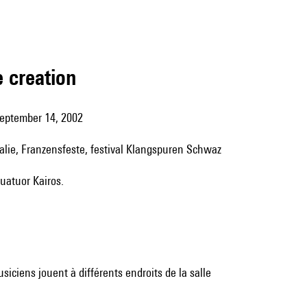
e creation
September 14, 2002
Italie, Franzensfeste, festival Klangspuren Schwaz
quatuor Kairos.
iciens jouent à différents endroits de la salle