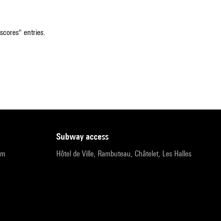
"scores" entries.
subway access
pm
Hôtel de Ville, Rambuteau, Châtelet, Les Halles