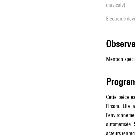
musicale)
Electronic dev
observ
Mention spécia
Progra
Cette pièce e
l'Ircam. Elle
l'environneme
automatisée. S
acteurs (enreg