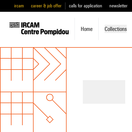
ircam
career & job offer
calls for application
newsletter
Home
Collections