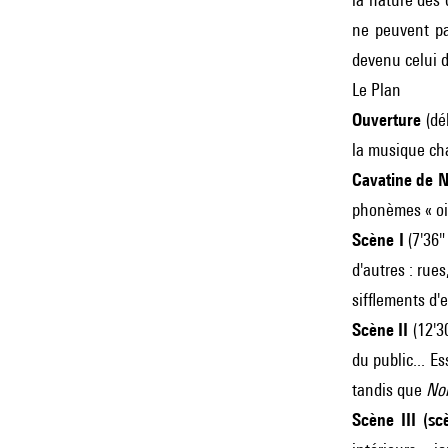
ne peuvent pas
devenu celui 
Le Plan
Ouverture
(déb
la musique ch
Cavatine de N
phonèmes « oi 
Scène I
(7'36"
d'autres : rue
sifflements d'e
Scène II
(12'30
du public... E
tandis que
No
Scène III (s