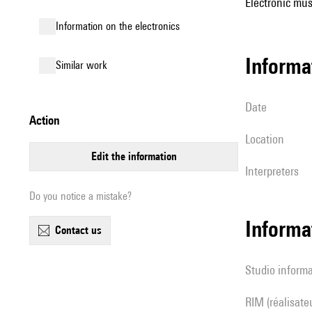
Electronic mus
Information on the electronics
informa
similar work
date
action
location
edit the information
interpreters
Do you notice a mistake?
Informa
contact us
Studio inform
RIM (réalisateur(s) en informatique