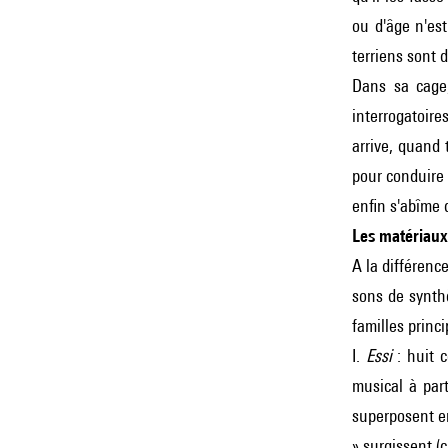
ou d'âge n'est
terriens sont 
Dans sa cage,
interrogatoire
arrive, quand 
pour conduire
enfin s'abîme 
Les matériaux
A la différenc
sons de synth
familles princi
I.
Essi
: huit c
musical à par
superposent en
» surgissent (c