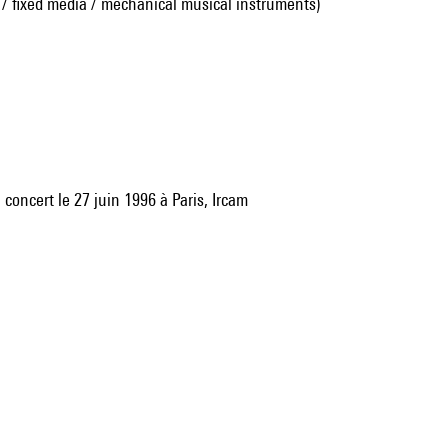
 / fixed media / mechanical musical instruments)
n concert le 27 juin 1996 à Paris, Ircam