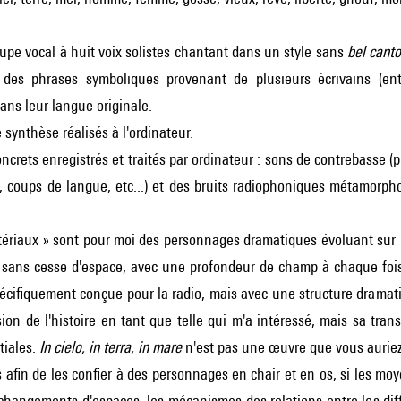
.
upe vocal à huit voix solistes chantant dans un style sans
bel cant
 des phrases symboliques provenant de plusieurs écrivains (en
dans leur langue originale.
e synthèse réalisés à l'ordinateur.
oncrets enregistrés et traités par ordinateur : sons de contrebasse (p
coups de langue, etc...) et des bruits radiophoniques métamorphos
ériaux » sont pour moi des personnages dramatiques évoluant sur un
sans cesse d'espace, avec une profondeur de champ à chaque fois r
cifiquement conçue pour la radio, mais avec une structure dramatiqu
on de l'histoire en tant que telle qui m'a intéressé, mais sa tra
tiales.
In cielo, in terra, in mare
n'est pas une œuvre que vous auriez 
s afin de les confier à des personnages en chair et en os, si les moy
changements d'espaces, les mécanismes des relations entre les dif