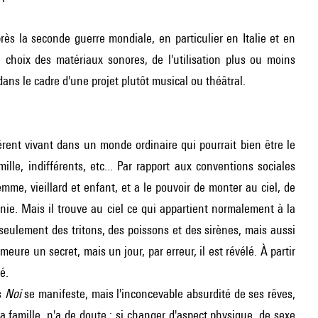
ès la seconde guerre mondiale, en particulier en Italie et en
u choix des matériaux sonores, de l'utilisation plus ou moins
ans le cadre d'une projet plutôt musical ou théâtral.
férent vivant dans un monde ordinaire qui pourrait bien être le
mille, indifférents, etc... Par rapport aux conventions sociales
emme, vieillard et enfant, et a le pouvoir de monter au ciel, de
nie. Mais il trouve au ciel ce qui appartient normalement à la
seulement des tritons, des poissons et des sirènes, mais aussi
ure un secret, mais un jour, par erreur, il est révélé. À partir
é.
ls
Noi
se manifeste, mais l'inconcevable absurdité de ses rêves,
la famille, n'a de doute : si changer d'aspect physique, de sexe