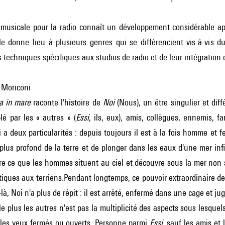
 musicale pour la radio connaît un développement considérable apr
le donne lieu à plusieurs genres qui se différencient vis-à-vis d
 techniques spécifiques aux studios de radio et de leur intégration d
 Moriconi
ra in mare
raconte l'histoire de
Noi
(Nous), un être singulier et dif
lé par les « autres » (
Essi
, ils, eux), amis, collègues, ennemis, fa
i a deux particularités : depuis toujours il est à la fois homme et f
lus profond de la terre et de plonger dans les eaux d'une mer infi
rre ce que les hommes situent au ciel et découvre sous la mer non 
tiques aux terriens.Pendant longtemps, ce pouvoir extraordinaire deme
à, Noi n'a plus de répit : il est arrêté, enfermé dans une cage et jug
le plus les autres n'est pas la multiplicité des aspects sous lesque
e les yeux fermés ou ouverts. Personne parmi
Essi
, sauf les amis et 