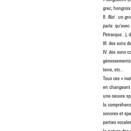
grec, hongrois
II.
Noi
: un gro
parle qu'avec
Petrarque...), 
III. des sons d
IV. des sons c
gémissements, 
terre, etc...
Tous ces « mat
en changeant 
une oeuvre spé
la compréhensi
sonores et spa
parties vocale
la nature des 