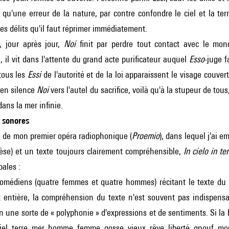
 qu'une erreur de la nature, par contre confondre le ciel et la ter
des délits qu'il faut réprimer immédiatement.
 jour après jour,
Noi
finit par perdre tout contact avec le mond
s, il vit dans l'attente du grand acte purificateur auquel
Esso
-juge f
tous les
Essi
de l'autorité et de la loi apparaissent le visage cou
 en silence
Noi
vers l'autel du sacrifice, voilà qu'à la stupeur de tous, 
dans la mer infinie.
 sonores
e de mon premier opéra radiophonique (
Proemio
), dans lequel j'ai
èse) et un texte toujours clairement compréhensible,
In cielo in te
pales :
omédiens (quatre femmes et quatre hommes) récitant le texte du 
t entière, la compréhension du texte n'est souvent pas indispensa
 une sorte de « polyphonie » d'expressions et de sentiments. Si la 
iel, terre, mer, homme, femme, gosse, vieux, rêve, liberté, gnouf, mort