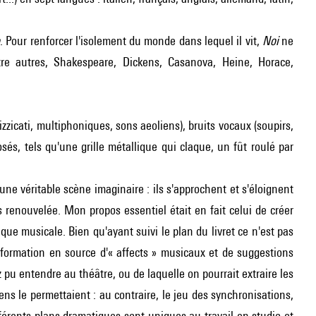
o
. Pour renforcer l'isolement du monde dans lequel il vit,
Noi
ne
tre autres, Shakespeare, Dickens, Casanova, Heine, Horace,
izzicati, multiphoniques, sons aeoliens), bruits vocaux (soupirs,
és, tels qu'une grille métallique qui claque, un fût roulé par
e véritable scène imaginaire : ils s'approchent et s'éloignent
enouvelée. Mon propos essentiel était en fait celui de créer
e musicale. Bien qu'ayant suivi le plan du livret ce n'est pas
nsformation en source d'« affects » musicaux et de suggestions
pu entendre au théâtre, ou de laquelle on pourrait extraire les
ens le permettaient : au contraire, le jeu des synchronisations,
férents plans dramatiques sont uniques au travail en studio et