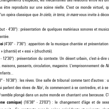
 être reproduits sur une scène réelle. C'est ce monde virtuel, qu
d'un opéra classique que
In cielo, in terra, in mare
vous invite à décou
ut - 4'30") : présentation de quelques matériaux sonores et musica
antée.
oi
(4'30" - 7'36") : apparition de la musique chantée et présentation
» (chanté) et « essi » (chuchoté).
 - 12'30") : présentation du contexte. Un désert urbain, c'est-à-di
s, maisons, passants, circulation, magasins. L'emprisonnement de
N
nfants...
" - 16'38") : les rêves. Une salle de tribunal comme tant d'autres : 
ssi parlent des rêves de
Noi
; ils commencent à se contredire, et à se
i
semble plongé dans un autre monde en chantant une berceuse. C'est
cène comique)
(16'38" - 23'03") : le changement d'âge et de sexe. 