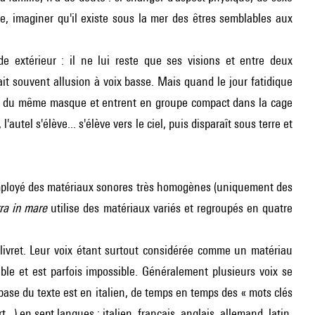
re, imaginer qu'il existe sous la mer des êtres semblables aux
e extérieur : il ne lui reste que ses visions et entre deux
ait souvent allusion à voix basse. Mais quand le jour fatidique
vert du même masque et entrent en groupe compact dans la cage
l'autel s'élève... s'élève vers le ciel, puis disparaît sous terre et
 employé des matériaux sonores très homogènes (uniquement des
rra in mare
utilise des matériaux variés et regroupés en quatre
livret. Leur voix étant surtout considérée comme un matériau
ble et est parfois impossible. Généralement plusieurs voix se
base du texte est en italien, de temps en temps des « mots clés
...) en sept langues : italien, français, anglais, allemand, latin,