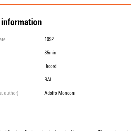
l information
ate
1992
35min
Ricordi
RAI
ls, author)
Adolfo Moriconi