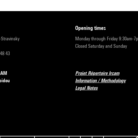
opening times
r-Stravinsky
Monday through Friday 9:30am-7
Closed Saturday and Sunday
 48 43
RCAM
Projet Répertoire Ircam
pidou
Information / Methodology
Legal Notes