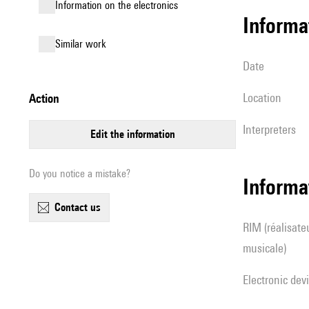
Information on the electronics
informa
similar work
date
location
action
interpreters
edit the information
Do you notice a mistake?
Informa
contact us
RIM (réalisateur(s) en informatique
musicale)
Electronic dev