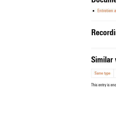
Entretien 
record
simila
Same type
This entry is en