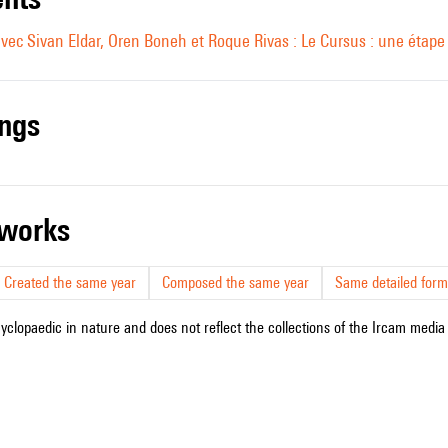
avec Sivan Eldar, Oren Boneh et Roque Rivas : Le Cursus : une étape 
ings
r works
Created the same year
Composed the same year
Same detailed form
cyclopaedic in nature and does not reflect the collections of the Ircam media l