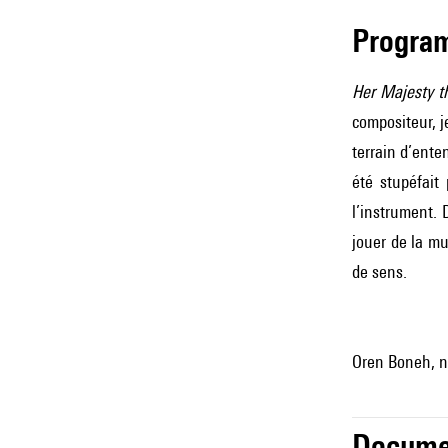
Progra
Her Majesty t
compositeur, j
terrain d’ente
été stupéfa
l’instrument. 
jouer de la mu
de sens.
Oren Boneh, n
Docume