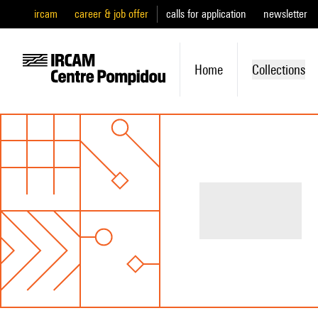
ircam
career & job offer
calls for application
newsletter
Home
Collections