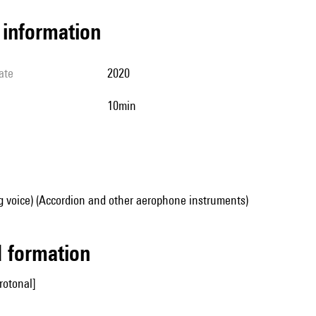
l information
ate
2020
10min
g voice) (Accordion and other aerophone instruments)
ed formation
rotonal]