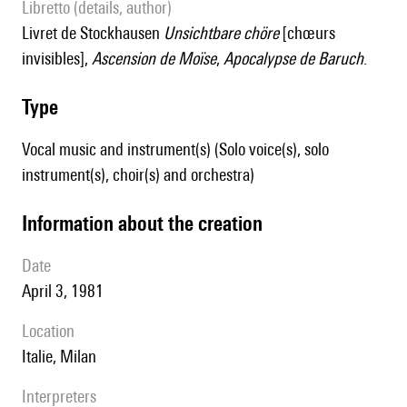
Libretto (details, author)
livret de Stockhausen
Unsichtbare chöre
[chœurs
invisibles],
Ascension de Moïse
,
Apocalypse de Baruch
.
type
Vocal music and instrument(s) (Solo voice(s), solo
instrument(s), choir(s) and orchestra)
information about the creation
date
April 3, 1981
location
Italie, Milan
interpreters