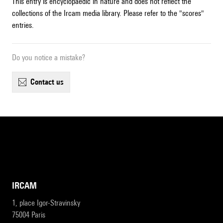
This entry is encyclopaedic in nature and does not reflect the
collections of the Ircam media library. Please refer to the "scores"
entries.
Do you notice a mistake?
contact us
IRCAM
1, place Igor-Stravinsky
75004 Paris