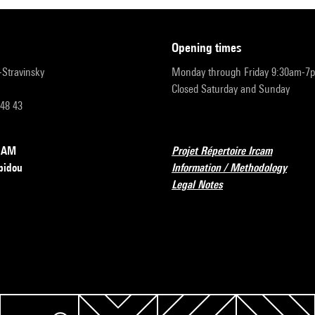
opening times
r-Stravinsky
Monday through Friday 9:30am-7
Closed Saturday and Sunday
 48 43
RCAM
Projet Répertoire Ircam
pidou
Information / Methodology
Legal Notes