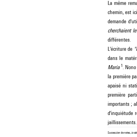
La même rema
chemin, est ic
demande d'util
cherchaient l
différentes.
L'écriture de
"
dans le matér
1
Maria
. Nono
la première pa
apaisé ni sta
première par
importants ; a
d'inquiétude r
jaillissements
Succession de notes, à va