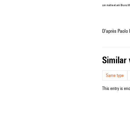
son maître et ami Bruno Ma
D'après Paolo 
simila
Same type
This entry is en