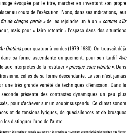
'image évoquée par le titre, marcher en inventant son propre
éplacer au cours de l'exécution. Nono, dans ses indications, leur
fin de chaque partie »
de les rejoindre un à un
« comme s'ils
ur, mais pour « faire retentir » l'espace dans des situations
 An Diotima
pour quatuor à cordes (1979-1980). On trouvait déjà
ée dans sa forme ascendante uniquement, pour son tardif
Ave
e aux interprètes de la restituer
« presque sans vibrato »
. Dans
a troisième, celles de sa forme descendante. Le son n'est jamais
ar une très grande variété de techniques d'émission. Dans la
a seconde présente des contrastes dynamiques un peu plus
ssés, pour s'achever sur un soupir suspendu. Ce climat sonore
ences et de tensions lyriques, de quasisilences et de brusques
 les distinguer l'une de l'autre.
que. Le terme « énigmatique » renvoie aux canons « énigmatiques » summum de complexité polyphonique, que Nono et