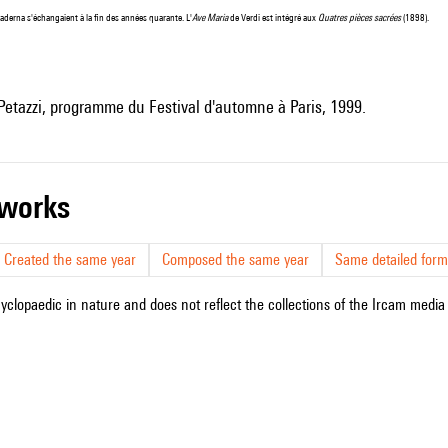
derna s'échangaient à la fin des années quarante. L'
Ave Maria
de Verdi est intégré aux
Quatres pièces sacrées
(1898).
Petazzi, programme du Festival d'automne à Paris, 1999.
r works
Created the same year
Composed the same year
Same detailed form
cyclopaedic in nature and does not reflect the collections of the Ircam media l