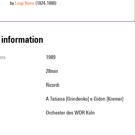
by
Luigi Nono
(1924
-1990
)
l information
ate
1989
28min
Ricordi
a Tatiana [Grindenko] e Gidon [Kremer]
Orchester des WDR Köln