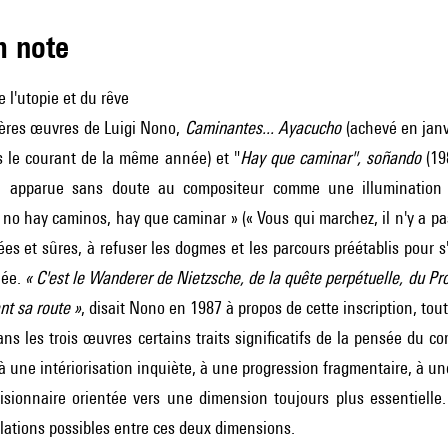
m note
 l'utopie et du rêve
ières œuvres de Luigi Nono,
Caminantes... Ayacucho
(achevé en janv
 le courant de la même année) et "
Hay que caminar", soñando
(198
apparue sans doute au compositeur comme une illumination lors
no hay caminos, hay que caminar » (« Vous qui marchez, il n'y a pas 
ées et sûres, à refuser les dogmes et les parcours préétablis pour s
hée.
« C'est le Wanderer de Nietzsche, de la quête perpétuelle, du Pro
nt sa route »
, disait Nono en 1987 à propos de cette inscription, tou
ns les trois œuvres certains traits significatifs de la pensée du 
 une intériorisation inquiète, à une progression fragmentaire, à u
isionnaire orientée vers une dimension toujours plus essentielle.
elations possibles entre ces deux dimensions.