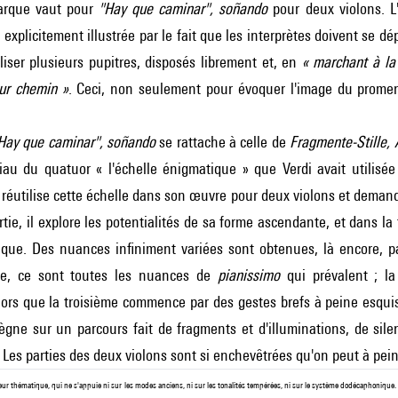
rque vaut pour
"Hay que caminar", soñando
pour deux violons. L
i explicitement illustrée par le fait que les interprètes doivent se d
iser plusieurs pupitres, disposés librement et, en
« marchant à la 
eur chemin »
. Ceci, non seulement pour évoquer l'image du promene
Hay que caminar", soñando
se rattache à celle de
Fragmente-Stille,
iau du quatuor « l'échelle énigmatique » que Verdi avait utilis
 réutilise cette échelle dans son œuvre pour deux violons et demand
rtie, il explore les potentialités de sa forme ascendante, et dans l
tique. Des nuances infiniment variées sont obtenues, là encore, p
tie, ce sont toutes les nuances de
pianissimo
qui prévalent ; l
lors que la troisième commence par des gestes brefs à peine esqui
ègne sur un parcours fait de fragments et d'illuminations, de sil
. Les parties des deux violons sont si enchevêtrées qu'on peut à peine
leur thématique, qui ne s'appuie ni sur les modes anciens, ni sur les tonalités tempérées, ni sur le système dodécaphoni