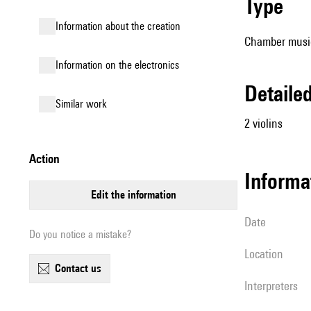
type
information about the creation
Chamber music
Information on the electronics
detail
similar work
2 violins
action
informa
edit the information
date
Do you notice a mistake?
location
contact us
interpreters