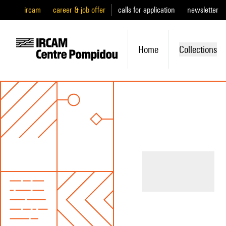
ircam
career & job offer
calls for application
newsletter
Home
Collections