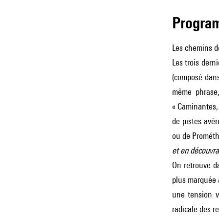
Progra
Les chemins de
Les trois dern
(composé dans
même phrase, 
« Caminantes, 
de pistes avér
ou de Promét
et en découvra
On retrouve da
plus marquée à
une tension v
radicale des r