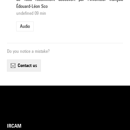
Édouard-Léon Sco
undefined 09 min
Audio
Do you notice a mistake?
contact us
IRCAM