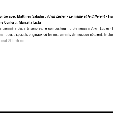
ontre avec Matthieu Saladin :
Alvin Lucier - Le même et le différent
- Fra
e Conforti, Marcella Lista
e pionnière des arts sonores, le compositeur nord-américain Alvin Lucier 
nant des dispositifs originaux où les instruments de musique côtoient, le plu
ined 01 h 55 min