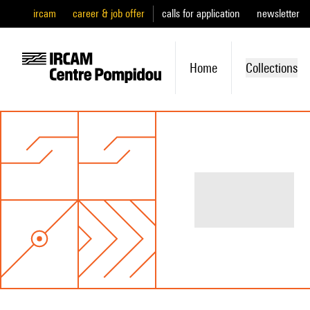
ircam
career & job offer
calls for application
newsletter
Home
Collections