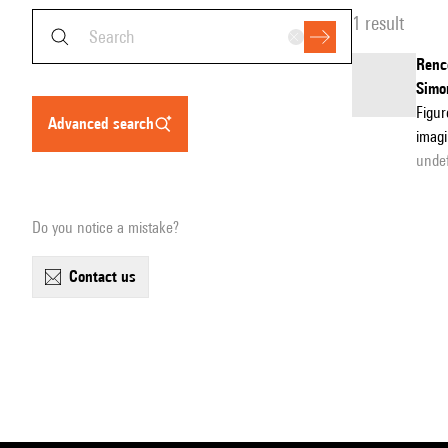
1 result
Renc
Simon
Figur
advanced search
imagi
undef
Do you notice a mistake?
contact us