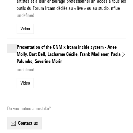
artistes et à leur entourage professionnel un accès à tous les
outils du Forum Ircam dédiés au « live » ou au studio. nflue
undefined
Video
Presentation of the CNM x Ircam Inside system - Anee
Molly, Bart Bell, Lacharme Cécile, Frank Madlener, Paola
Palumbo, Severine Morin
undefined
Video
Do you notice a mistake?
contact us