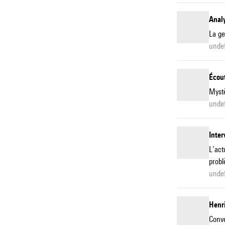
Anal
La ge
undef
Écou
Mystè
undef
Inter
L’act
probl
undef
Henr
Conve