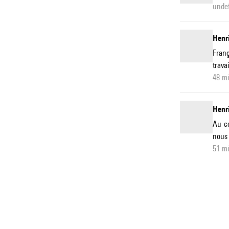
undef
Henri
Franç
trava
48 m
Henri
Au co
nous 
51 m