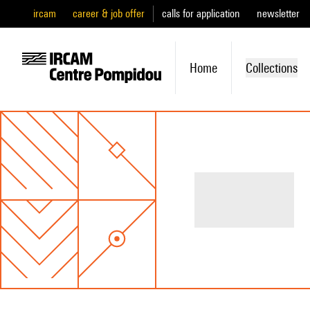
ircam
career & job offer
calls for application
newsletter
Home
Collections