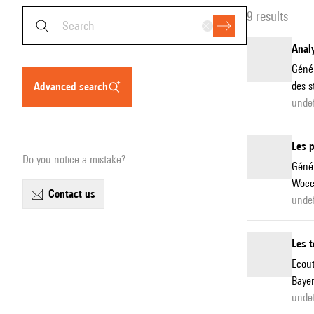
9 results
Anal
Génér
des s
advanced search
undef
Les 
Do you notice a mistake?
Génér
Wocce
contact us
undef
Les t
Ecout
Bayer
undef