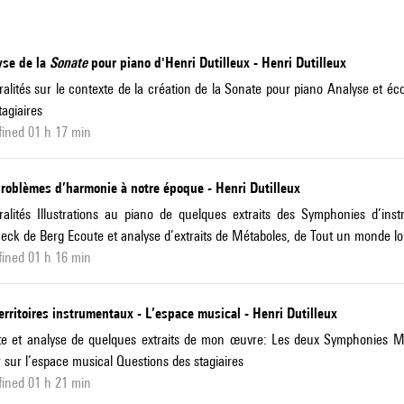
yse de la
Sonate
pour piano d'Henri Dutilleux - Henri Dutilleux
alités sur le contexte de la création de la Sonate pour piano Analyse et éco
tagiaires
ined 01 h 17 min
problèmes d’harmonie à notre époque - Henri Dutilleux
alités Illustrations au piano de quelques extraits des Symphonies d’in
ck de Berg Ecoute et analyse d’extraits de Métaboles, de Tout un monde loin
ined 01 h 16 min
erritoires instrumentaux - L’espace musical - Henri Dutilleux
e et analyse de quelques extraits de mon œuvre: Les deux Symphonies Mét
 sur l’espace musical Questions des stagiaires
ined 01 h 21 min