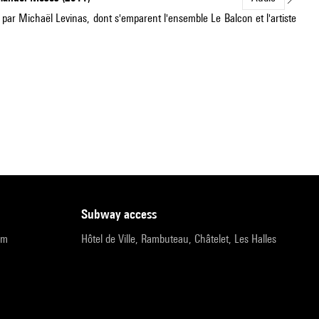
ar Michaël Levinas, dont s'emparent l'ensemble Le Balcon et l'artiste
subway access
pm
Hôtel de Ville, Rambuteau, Châtelet, Les Halles