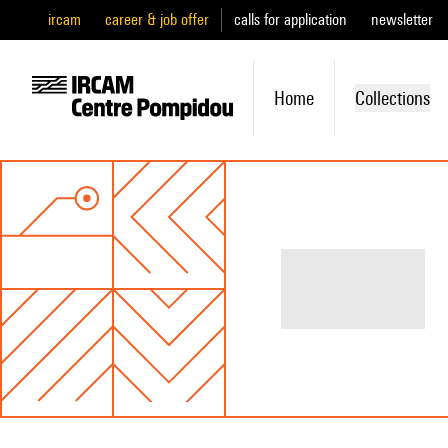
ircam
career & job offer
calls for application
newsletter
Home
Collections