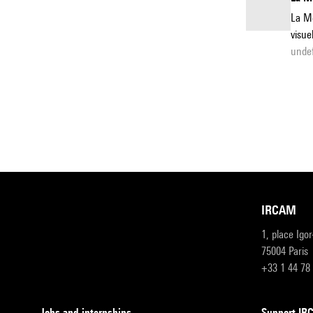
La Mé
visue
undef
IRCAM
1, place Igo
75004 Paris
+33 1 44 78
Jobs and internships
Support I