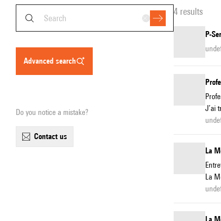
4 results
P-Se
unde
advanced search
Profe
Profe
J’ai 
Do you notice a mistake?
unde
contact us
La M
Entre
La Mé
unde
La M