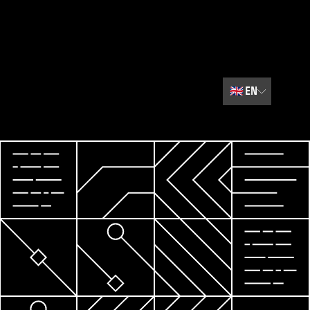
🇬🇧
EN