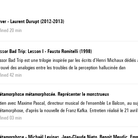
rver - Laurent Durupt (2012-2013)
fined 20 min
ssor Bad Trip: Lesson I - Fausto Romitelli (1998)
ssor Bad Trip est une trilogie inspirée par les écrits d’Henri Michaux dédiés
trouvé des analogies entre les troubles de la perception hallucinée dan
fined 42 min
étamorphose métamorphosée. Représenter le monstrueux
tien avec Maxime Pascal, directeur musical de l'ensemble Le Balcon, au suje
tamorphose, d'après la nouvelle de Franz Kafka. Entretien réalisé le 21 avril
fined 03 min
étamorphose - Michaël Levinas, Jean-Claude Nieto, Benoit Meudic, Em