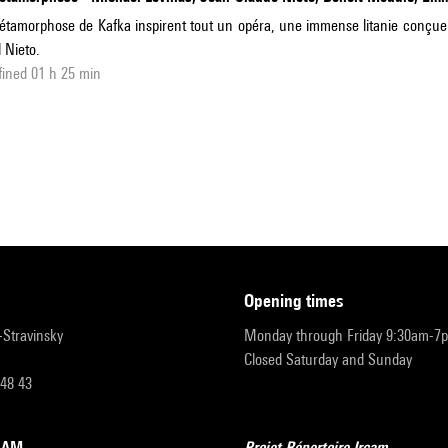
tamorphose de Kafka inspirent tout un opéra, une immense litanie conçue p
l Nieto.
ined 01 h 25 min
opening times
r-Stravinsky
Monday through Friday 9:30am-7
Closed Saturday and Sunday
 48 43
RCAM
Projet Répertoire Ircam