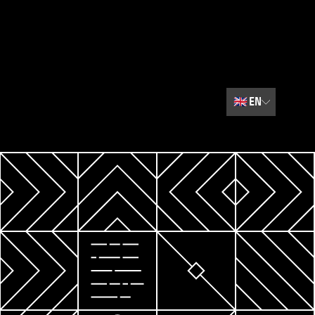
🇬🇧
EN