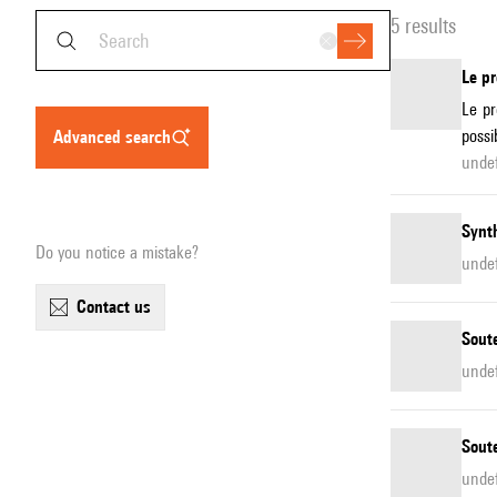
5 results
Le pr
Le pr
possi
advanced search
undef
Synth
Do you notice a mistake?
unde
contact us
Soute
unde
Soute
undef