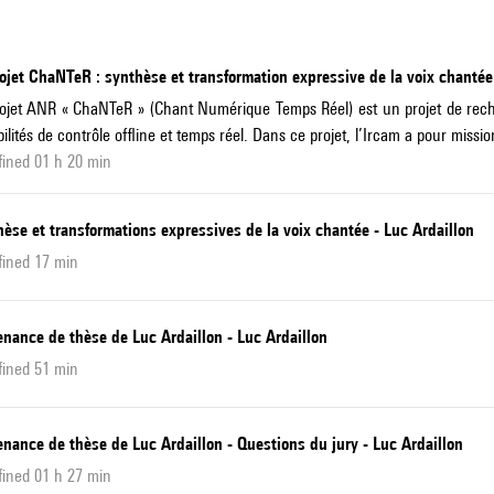
ojet ChaNTeR : synthèse et transformation expressive de la voix chantée 
ojet ANR « ChaNTeR » (Chant Numérique Temps Réel) est un projet de recher
bilités de contrôle offline et temps réel. Dans ce projet, l’Ircam a pour missio
ined 01 h 20 min
èse et transformations expressives de la voix chantée - Luc Ardaillon
fined 17 min
nance de thèse de Luc Ardaillon - Luc Ardaillon
fined 51 min
nance de thèse de Luc Ardaillon - Questions du jury - Luc Ardaillon
ined 01 h 27 min