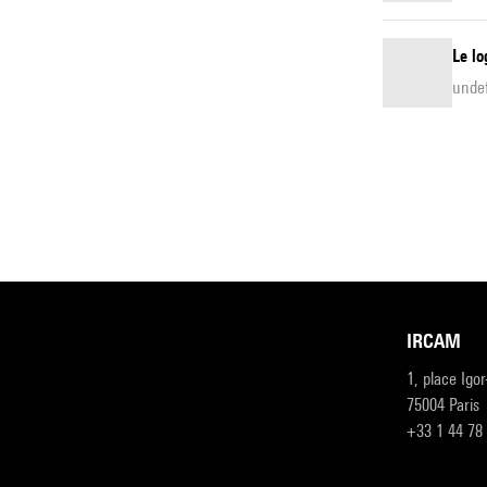
Le lo
unde
IRCAM
1, place Igo
75004 Paris
+33 1 44 78