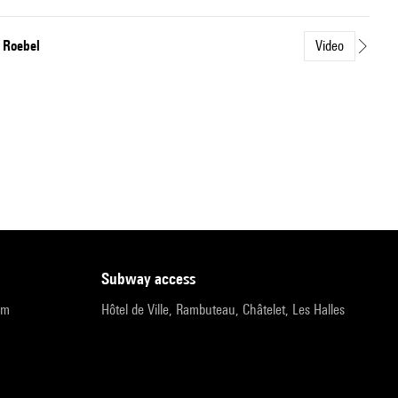
l Roebel
Video
subway access
pm
Hôtel de Ville, Rambuteau, Châtelet, Les Halles