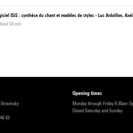
giciel ISiS : synthèse du chant et modèles de styles - Luc Ardaillon, Axe
fined 54 min
opening times
r-Stravinsky
Monday through Friday 9:30am-7
Closed Saturday and Sunday
 48 43