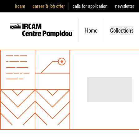
ircam
career & job offer
calls for application
newsletter
Home
Collections