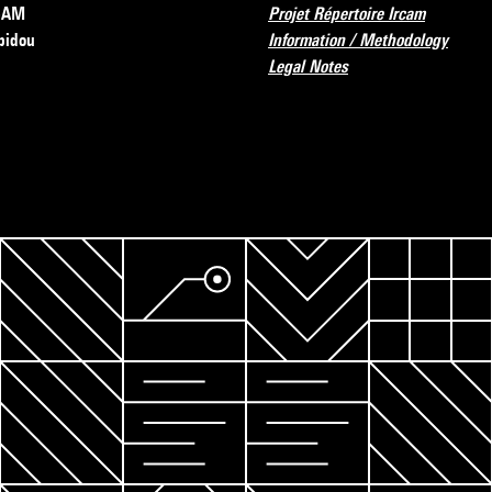
RCAM
Projet Répertoire Ircam
pidou
Information / Methodology
Legal Notes