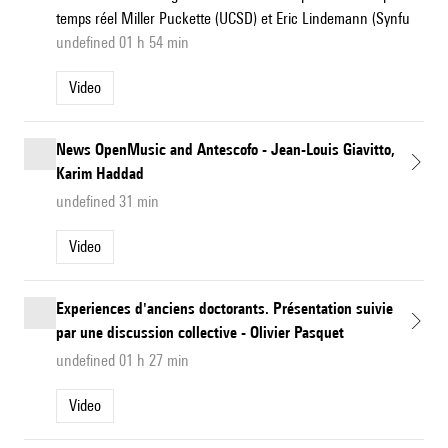
temps réel Miller Puckette (UCSD) et Eric Lindemann (Synfu
undefined 01 h 54 min
Video
News OpenMusic and Antescofo - Jean-Louis Giavitto,
Karim Haddad
undefined 31 min
Video
Experiences d'anciens doctorants. Présentation suivie
par une discussion collective - Olivier Pasquet
undefined 01 h 27 min
Video