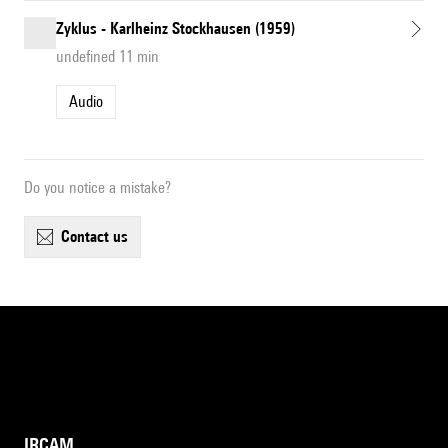
Zyklus - Karlheinz Stockhausen (1959)
undefined 11 min
Audio
Do you notice a mistake?
contact us
IRCAM