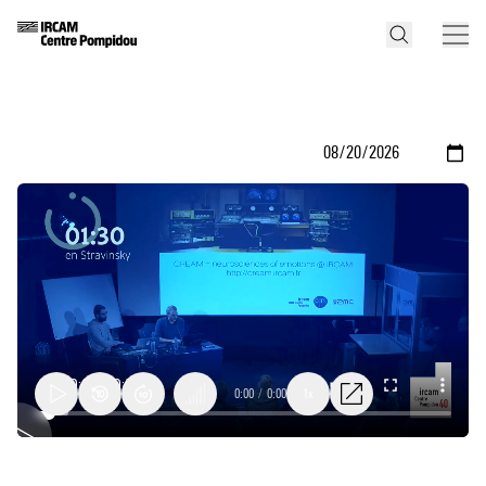
0:00
/
0:00
1x
Séminaire