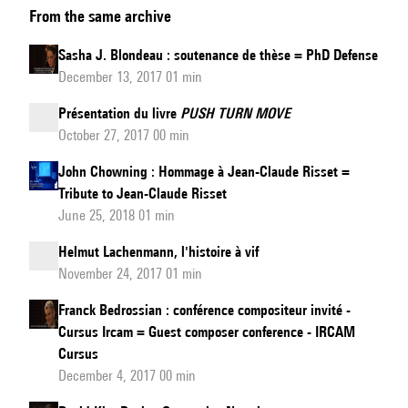
From the same archive
Recherche
et
Sasha J. Blondeau : soutenance de thèse = PhD Defense
Création
December 13, 2017 01 min
=
Présentation du livre
PUSH TURN MOVE
Research
October 27, 2017 00 min
and
Creation
John Chowning : Hommage à Jean-Claude Risset =
Tribute to Jean-Claude Risset
Seminar
June 25, 2018 01 min
Helmut Lachenmann, l'histoire à vif
November 24, 2017 01 min
Franck Bedrossian : conférence compositeur invité -
Cursus Ircam = Guest composer conference - IRCAM
Cursus
December 4, 2017 00 min