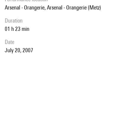
Arsenal - Orangerie, Arsenal - Orangerie (Metz)
duration
01 h 23 min
date
July 20, 2007