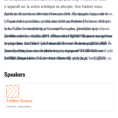
Parcours
n’apparaît sur la scène artistique ex abrupto. Une histoire nous
pluriel
précède, d’autres se déroulent en parallèle. Ce qui peut apparaître
Après cette analyse dont les éléments sont développés dans mon livre,
comme des excroissances soudaines et spontanées, n’est en fait que
L’Espace des possibles, publié aux éditions Aedam Musicae, et écrit
le fruit d’un ensemble de préoccupations plus générales qui
avec l’aide du musicologue Laurent Feneyrou, j’analyserai quelques
s’établissent de manière plus diffuse dans des contextes donnés. Une
partitions écrites depuis 2010 : Übersicht II (2009-10, pour saxophone
Quelles relations établir entre structure et figure ? Comment organiser
analyse plus distanciée peut nous permettre de distinguer, au-delà de
ténor), Here not There – A Tribute to Barnett Newman (2007-2009,
la projection formelle ? Comment différencier écoute et perception ?
personnalités plus ou moins fortes, des lignes de forces et des
pour Quatuor à cordes & électronique, composé à l’IRCAM avec l’aide
Dans quel espace sonore place-t-on ses enjeux ? Quelle est notre
préoccupations inscrites dans un ensemble plus large.
du RIM Serge Lemouton) et Attan’Datte 在ったんだって(2020,
relation aux modèles ? Comment traiter des matériaux homogènes ou
Frédéric Durieux
pour Voix de Nô & Quatuor à cordes, sur un poème de Ayukawa
hétérogènes ? Telles seront les questions posées lors de cette séance.
Nobuo).
speakers
Frédéric Durieux
lecturer, compositeur