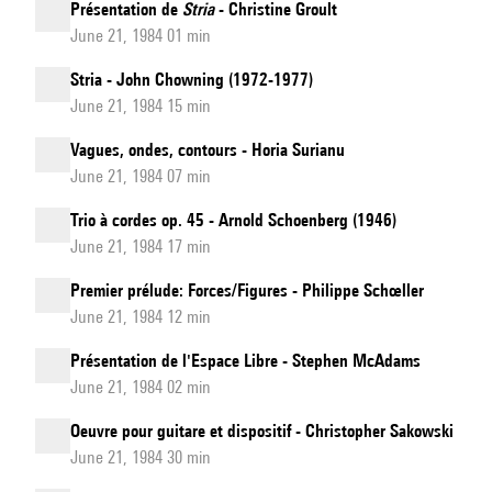
Présentation de
Stria
- Christine Groult
June 21, 1984 01 min
Stria - John Chowning (1972-1977)
June 21, 1984 15 min
Vagues, ondes, contours - Horia Surianu
June 21, 1984 07 min
Trio à cordes op. 45 - Arnold Schoenberg (1946)
June 21, 1984 17 min
Premier prélude: Forces/Figures - Philippe Schœller
June 21, 1984 12 min
Présentation de l'Espace Libre - Stephen McAdams
June 21, 1984 02 min
Oeuvre pour guitare et dispositif - Christopher Sakowski
June 21, 1984 30 min