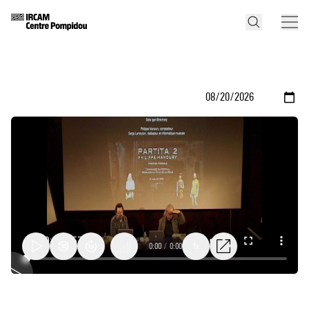
0:00
/
0:00
1x
Partita