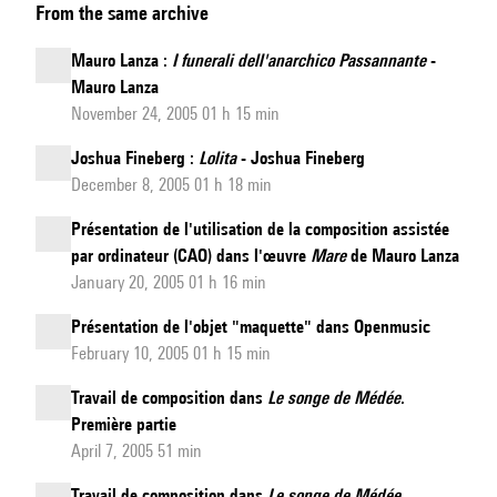
From the same archive
II
,
pour
Mauro Lanza :
I funerali dell'anarchico Passannante
-
violon
Mauro Lanza
et
November 24, 2005 01 h 15 min
électronique
Joshua Fineberg :
Lolita
- Joshua Fineberg
-
December 8, 2005 01 h 18 min
Echo-
Présentation de l'utilisation de la composition assistée
Daimonon
,
par ordinateur (CAO) dans l'œuvre
Mare
de Mauro Lanza
Concerto
January 20, 2005 01 h 16 min
pour
piano
Présentation de l'objet "maquette" dans Openmusic
February 10, 2005 01 h 15 min
et
électronique
Travail de composition dans
Le songe de Médée
.
Première partie
April 7, 2005 51 min
Travail de composition dans
Le songe de Médée
.