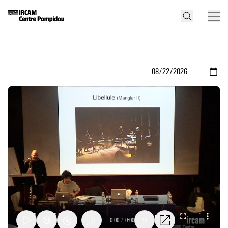
0:00
/
0:00
1x