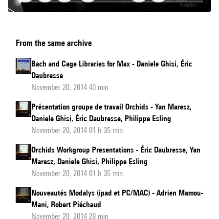
Présentation
From the same archive
de
Libellule
Bach and Cage Libraries for Max - Daniele Ghisi, Éric
Daubresse
November 20, 2014 40 min
Présentation groupe de travail Orchids - Yan Maresz,
Daniele Ghisi, Éric Daubresse, Philippe Esling
November 20, 2014 01 h 35 min
Orchids Workgroup Presentations - Éric Daubresse, Yan
Maresz, Daniele Ghisi, Philippe Esling
November 20, 2014 01 h 35 min
Nouveautés Modalys (ipad et PC/MAC) - Adrien Mamou-
Mani, Robert Piéchaud
November 20, 2014 28 min