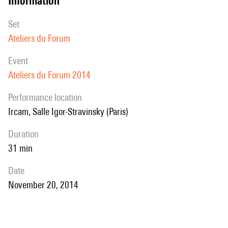
information
dispositif électroacoustique, en donnant des pistes prospectives.
set
Ateliers du Forum
event
Ateliers du Forum 2014
performance location
Ircam, Salle Igor-Stravinsky (Paris)
duration
31 min
date
November 20, 2014