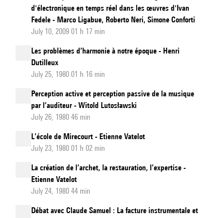
d'électronique en temps réel dans les œuvres d'Ivan
Fedele - Marco Ligabue, Roberto Neri, Simone Conforti
July 10, 2009 01 h 17 min
Les problèmes d’harmonie à notre époque - Henri
Dutilleux
July 25, 1980 01 h 16 min
Perception active et perception passive de la musique
par l’auditeur - Witold Lutosławski
July 26, 1980 46 min
L’école de Mirecourt - Etienne Vatelot
July 23, 1980 01 h 02 min
La création de l’archet, la restauration, l’expertise -
Etienne Vatelot
July 24, 1980 44 min
Débat avec Claude Samuel : La facture instrumentale et