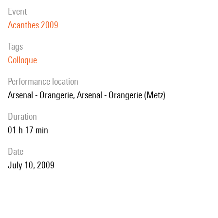
event
Acanthes 2009
Tags
Colloque
performance location
Arsenal - Orangerie, Arsenal - Orangerie (Metz)
duration
01 h 17 min
date
July 10, 2009