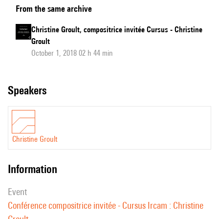
From the same archive
Groult,
compositrice
Christine Groult, compositrice invitée Cursus - Christine
invitée
Groult
Cursus
October 1, 2018 02 h 44 min
speakers
Christine Groult
information
event
Conférence compositrice invitée - Cursus Ircam : Christine