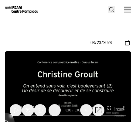
0:00
/
0:00
1x
Christine