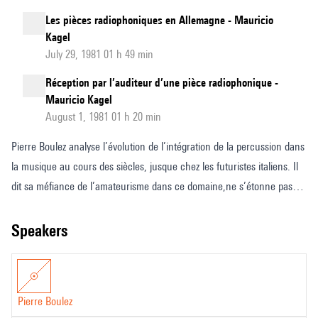
Les pièces radiophoniques en Allemagne - Mauricio
Kagel
July 29, 1981 01 h 49 min
Réception par l’auditeur d’une pièce radiophonique -
Mauricio Kagel
August 1, 1981 01 h 20 min
Pierre Boulez analyse l’évolution de l’intégration de la percussion dans
la musique au cours des siècles, jusque chez les futuristes italiens. Il
dit sa méfiance de l’amateurisme dans ce domaine,ne s’étonne pas
que les trois Viennois se soient peu intéressés à la percussion et se
pose le problème de l’intégration des percussions exotiques dans la
speakers
musique contemporaine européenne. Enfin il dit pourquoi il n’a pas
composé de grande oeuvre pour percussion.
Pierre Boulez