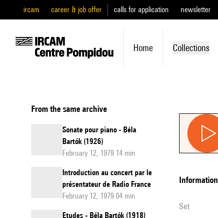
ircam
career & job offer
calls for application
newsletter
Home
Collections
From the same archive
Sonate pour piano - Béla
Bartók (1926)
February 12, 1979 14 min
Introduction au concert par le
information
présentateur de Radio France
February 12, 1979 04 min
set
Etudes - Béla Bartók (1918)