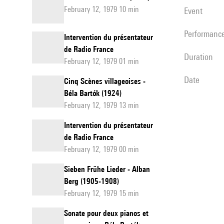
February 12, 1979 10 min
event
performanc
Intervention du présentateur
de Radio France
duration
February 12, 1979 01 min
date
Cinq Scènes villageoises -
Béla Bartók (1924)
February 12, 1979 13 min
Intervention du présentateur
de Radio France
February 12, 1979 00 min
Sieben Frühe Lieder - Alban
Berg (1905-1908)
February 12, 1979 15 min
Sonate pour deux pianos et