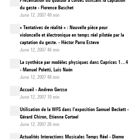
Présentation du quatuor à cordes utilisant la captation
du geste - Florence Baschet
June 12, 2007 49 min
« Tentatives de réalité » : Nouvelle pièce pour
violoncelle et électronique en temps réel pilotée par la
captation du geste. - Hèctor Parra Esteve
June 12, 2007 46 min
La synthèse par modèles physiques dans Caprices 1…4
- Manuel Poletti, Luis Naón
June 12, 2007 48 min
Accueil - Andrew Gerzso
June 12, 2007 10 min
Utilisation de la WFS dans l’exposition Samuel Beckett -
Gérard Chiron, Etienne Corteel
June 12, 2007 26 min
Actualités Interactions Musicales Temps Réel - Diemo