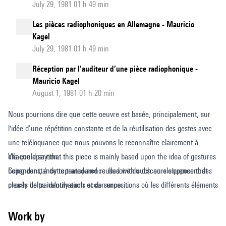
July 29, 1981 01 h 49 min
Les pièces radiophoniques en Allemagne - Mauricio
Kagel
July 29, 1981 01 h 49 min
Réception par l’auditeur d’une pièce radiophonique -
Mauricio Kagel
August 1, 1981 01 h 20 min
Nous pourrions dire que cette oeuvre est basée, principalement, sur
l'idée d’une répétition constante et de la réutilisation des gestes avec
une teléloquance que nous pouvons le reconnaître clairement à
chaque aparition.
We could say that this piece is mainly based upon the idea of gestures
Cependant, à cette transparence illusoire du discours s'opposent des
being constantly repeated and reused with such an eloquence that
procès de transformations et de surpositions où les différents éléments
clearly helps identify each occurrence.
du jeu modifient continuellement ses rôles et personnalités; cela à
However transformation and superimposition processes are opposing
cause de leur coexistence dans un même espace. Nous pourrions dire
this illusory transparency of the discourse, in which the different
Work by